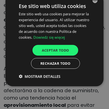
empresas encuestadas por D&B
Ese sitio web utiliza cookies
aseguró que su principal prioridad era
Este sitio web usa cookies para mejorar la
POLISH
diversificar sus cadenas de suministro
experiencia del usuario. Al utilizar nuestro
ENGLISH
sitio web, usted acepta todas las cookies
a varias fuentes y regiones. Por otro lado,
GERMAN
de acuerdo con nuestra Política de
una de cada cuatro afirmó que
cookies.
Dowiedz się więcej
UKRAINIAN
consideraría prioritario mejorar la
SPANISH
comunicación con los proveedores y su
ACEPTAR TODO
ITALIAN
consolidación.
RECHAZAR TODO
FRENCH
Asimismo, el informe de Dun &
DUTCH
Bradstreet añade que habrá que
MOSTRAR DETALLES
prestar atención a otros temas que
afectarána a la cadena de suministro,
como una tendencia hacia el
aprovisionamiento local
para evitar