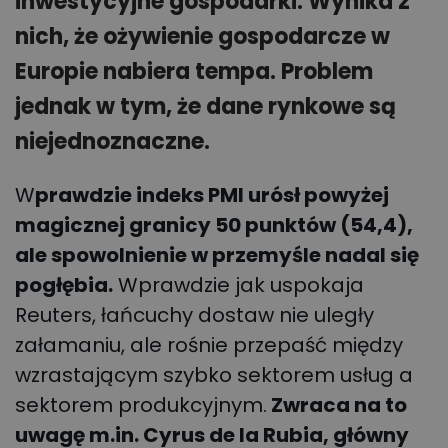
inwestycyjne gospodarki. Wynika z
nich, że ożywienie gospodarcze w
Europie nabiera tempa. Problem
jednak w tym, że dane rynkowe są
niejednoznaczne.
W
prawdzie indeks PMI urósł powyżej
magicznej granicy 50 punktów (54,4),
ale spowolnienie w przemyśle nadal się
pogłębia.
Wprawdzie jak uspokaja
Reuters, łańcuchy dostaw nie uległy
załamaniu, ale rośnie przepaść między
wzrastającym szybko sektorem usług a
sektorem produkcyjnym.
Zwraca na to
uwagę m.in.
Cyrus de la Rubia
, główny