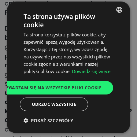
optymizm rynku i kurczące się zakupy.
Publikowane wyniki dotyczą strefy euro.
Ta strona używa plików
cookie
POLISH
Dodajmy, że także wyniki marcowe PMI
Ta strona korzysta z plików cookie, aby
były zachęcające. – Wzrost aktywności
ENGLISH
zapewnić lepszą wygodę użytkowania.
gospodarczej w strefie euro w marcu
GERMAN
Korzystając z tej strony, wyrażasz zgodę
przyspieszył do 10-miesięcznego
na używanie przez nas wszystkich plików
UKRAINIAN
maksimum, co jest kolejną oznaką, że
cookie zgodnie z warunkami naszej
SPANISH
polityki plików cookie.
Dowiedz się więcej
gospodarka odżywa po zeszłorocznych
ITALIAN
spadkach.
Presja inflacyjna nadal
ZGADZAM SIĘ NA WSZYSTKIE PLIKI COOKIE
FRENCH
ulegała łagodzeniu, a w przemyśle
DUTCH
odnotowano wręcz gwałtowny spadek
ODRZUĆ WSZYSTKIE
kosztów – piszą eksperci w raporcie
S&P
Global
.
Także menedżerowie
POKAŻ SZCZEGÓŁY
odpowiedzialni za łańcuchy dostaw