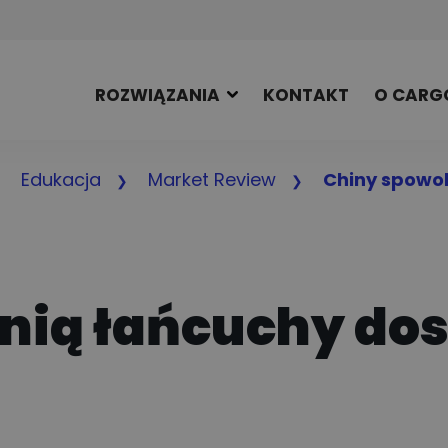
ROZWIĄZANIA
KONTAKT
O CARG
Edukacja
Market Review
Chiny spowol
nią łańcuchy do