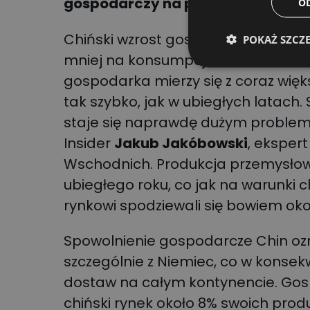
gospodarczy na poziomie 5% jest 
O
Chiński wzrost gospodarczy bazowa
POKAŻ SZCZ
mniej na konsumpcji. Chińskie wład
gospodarka mierzy się z coraz więk
tak szybko, jak w ubiegłych latach. 
staje się naprawdę dużym problem
Insider
Jakub Jakóbowski
, eksper
Wschodnich. Produkcja przemysłowa
ubiegłego roku, co jak na warunki c
rynkowi spodziewali się bowiem oko
Spowolnienie gospodarcze Chin ozn
szczególnie z Niemiec, co w konse
dostaw na całym kontynencie. Go
chiński rynek około 8% swoich prod