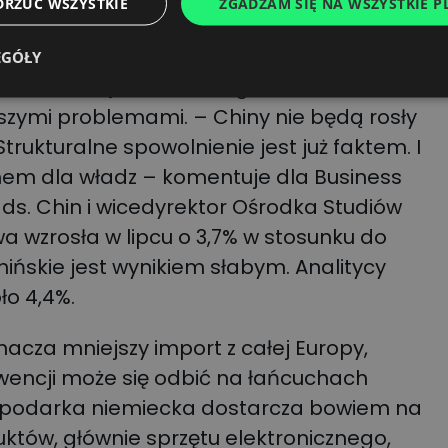
zdaniem analityków mało realistyczny.
DRZUĆ WSZYSTKIE
ZGADZAM SIĘ NA WSZYSTKIE PL
ł w dużej mierze na dużych inwestycjach,
EGÓŁY
ze nie chcą zmieniać tego trendu, a
szymi problemami. – Chiny nie będą rosły
Strukturalne spowolnienie jest już faktem. I
em dla władz – komentuje dla Business
t ds. Chin i wicedyrektor Ośrodka Studiów
 wzrosła w lipcu o 3,7% w stosunku do
hińskie jest wynikiem słabym. Analitycy
ło 4,4%.
acza mniejszy import z całej Europy,
kwencji może się odbić na łańcuchach
spodarka niemiecka dostarcza bowiem na
uktów, głównie sprzętu elektronicznego,