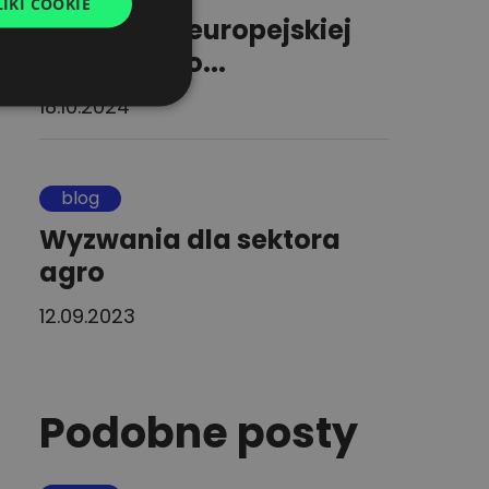
IKI COOKIE
UKRAINIAN
Wyzwania europejskiej
SPANISH
logistyki: no...
ITALIAN
18.10.2024
FRENCH
DUTCH
blog
Wyzwania dla sektora
agro
12.09.2023
Podobne posty