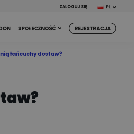
ZALOGUJ SIĘ
PL
OON
SPOŁECZNOŚĆ
REJESTRACJA
nią łańcuchy dostaw?
staw?