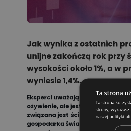
Jak wynika z ostatnich pro
unijne zakończą rok przy
wysokości około 1%, a w p
wyniesie 1,4%.
Ta strona u
Eksperci uważają, że w przyszłym
Ta strona korzyst
ożywienie, ale jest jedno ale. Glo
strony, wyrażasz
związana jest ściśle z tym, co dz
naszej polityki pl
gospodarka świata zaczyna wyraź