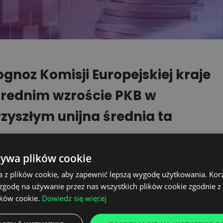
gnoz Komisji Europejskiej kraje
 średnim wzroście PKB w
rzyszłym unijna średnia ta
żywa plików cookie
 roku łańcuchy dostaw powinny odczuć
a z plików cookie, aby zapewnić lepszą wygodę użytkowania. Korzy
balna, także europejska gospodarka,
 zgodę na używanie przez nas wszystkich plików cookie zgodnie 
ieje się w Chinach. Tymczasem druga
ików cookie.
Dowiedz się więcej
nie spowalniać, a planowany wzrost