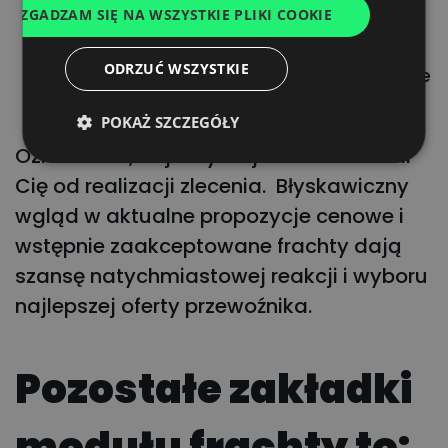
ZGADZAM SIĘ NA WSZYSTKIE PLIKI COOKIE
Wybierz przewoźnika (przynajmniej jeden
FRENCH
przewoźnik odpowiedział na ofertę);
DUTCH
ODRZUĆ WSZYSTKIE
Wstępnie zaakceptowany (fracht oczekuje
na ostateczną akceptację załadowcy).
POKAŻ SZCZEGÓŁY
Oznacza to, że już tylko jeden krok dzieli
Cię od realizacji zlecenia. Błyskawiczny
wgląd w aktualne propozycje cenowe i
wstępnie zaakceptowane frachty dają
szansę natychmiastowej reakcji i wyboru
najlepszej oferty przewoźnika.
Pozostałe zakładki
modułu frachty to: