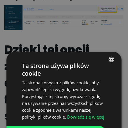
Dzięki tej opcji
zyskujesz szybki
Ta strona używa plików
cookie
POLISH
dostęp do
Ta strona korzysta z plików cookie, aby
ENGLISH
zapewnić lepszą wygodę użytkowania.
frachtów, o
GERMAN
Korzystając z tej strony, wyrażasz zgodę
na używanie przez nas wszystkich plików
UKRAINIAN
cookie zgodnie z warunkami naszej
statusie:
SPANISH
polityki plików cookie.
Dowiedz się więcej
ITALIAN