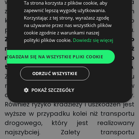
właśnie transport drogowy odpowiada
Ta strona korzysta z plików cookie, aby
ENGLISH
za dostarczenie towaru na „ostatnim
zapewnić lepszą wygodę użytkowania.
GERMAN
Korzystając z tej strony, wyrażasz zgodę
kilometrze”, czyli wcześniej przewożonego
na używanie przez nas wszystkich plików
UKRAINIAN
przy pomocy innych środków transportu.
cookie zgodnie z warunkami naszej
SPANISH
Zalety transportu samochodowego
to
polityki plików cookie.
Dowiedz się więcej
nie tylko szybkość realizacji, ale również
ITALIAN
mniej uszkodzeń w stosunku do
ZGADZAM SIĘ NA WSZYSTKIE PLIKI COOKIE
FRENCH
transportu kolejowego czy morskiego
.
DUTCH
ODRZUĆ WSZYSTKIE
Znane są przypadki, gdy w wyniku
niekorzystnych warunków
POKAŻ SZCZEGÓŁY
atmosferycznych statki gubiły kontenery.
Również ryzyko kradzieży i uszkodzeń jest
wyższe w przypadku kolei niż transportu
drogowego, który jest realizowany
najszybciej. Zalety transportu