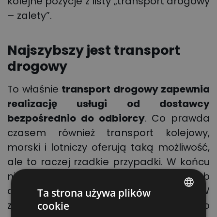
kolejne pozycje z listy „transport drogowy
– zalety”.
Najszybszy jest transport
drogowy
To właśnie
transport drogowy zapewnia
realizację usługi od dostawcy
bezpośrednio do odbiorcy
. Co prawda
czasem również transport kolejowy,
morski i lotniczy oferują taką możliwość,
ale to raczej rzadkie przypadki. W końcu
nie każda firma mieści się na lotnisku lub
dysponuje własną bocznicą kolejową. W
Ta strona używa plików
zdecydowanej większości sytuacji to
cookie
POLISH