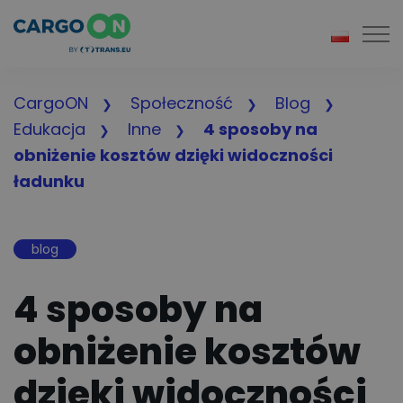
Togg
CargoON
Społeczność
Blog
Edukacja
Inne
4 sposoby na
obniżenie kosztów dzięki widoczności
ładunku
blog
4 sposoby na
obniżenie kosztów
dzięki widoczności