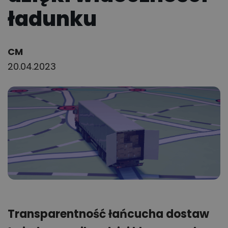
ładunku
Author:
CM
20.04.2023
Transparentność łańcucha dostaw