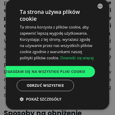
przedsiębiorstwa.
Nowoczesne
oprogramowanie potrafi
Ta strona używa plików
przeanalizować nawet setki gigabajtów
cookie
POLISH
danych w stosunkowo szybkim czasie i
Ta strona korzysta z plików cookie, aby
ENGLISH
wygenerować gotowe rozwiązania
.
zapewnić lepszą wygodę użytkowania.
GERMAN
Korzystając z tej strony, wyrażasz zgodę
Wgląd w stan firmy jest kluczowy. Przed
na używanie przez nas wszystkich plików
UKRAINIAN
wdrożeniem zmian należy je najpierw
cookie zgodnie z warunkami naszej
SPANISH
dobrze zaplanować, biorąc pod uwagę
polityki plików cookie.
Dowiedz się więcej
potrzeby firmy, a także jej kontrahentów.
ITALIAN
Uściślając, w trosce o obniżenie kosztów
ZGADZAM SIĘ NA WSZYSTKIE PLIKI COOKIE
FRENCH
nie można bać się inwestycji w wydajne
DUTCH
ODRZUĆ WSZYSTKIE
oprogramowanie. Jakie jeszcze są
sposoby na obniżenie kosztów?
POKAŻ SZCZEGÓŁY
Sposoby na obniżenie