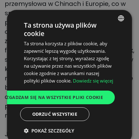
przemysłowa w Chinach i Europie, co w
sposób naturalny odczuwają także
przewoźnicy kolejowi, a za chwilę mocniej
Ta strona używa plików
odczują także przewoźnicy drogowi. Jak
cookie
POLISH
zwraca uwagę
Patrik Berglund
, prezes
Ta strona korzysta z plików cookie, aby
ENGLISH
firmy analitycznej
Xeneta Shipping Index
,
zapewnić lepszą wygodę użytkowania.
GERMAN
spadają także stawki wynikające z umów
Korzystając z tej strony, wyrażasz zgodę
na używanie przez nas wszystkich plików
UKRAINIAN
kontraktowych, choć spedytorzy morscy
cookie zgodnie z warunkami naszej
niechętnie na nie przystają. W listopadzie
SPANISH
polityki plików cookie.
Dowiedz się więcej
br. spadły gwałtownie o 5,7% w stosunku
ITALIAN
do poprzedniego miesiąca, choć
ZGADZAM SIĘ NA WSZYSTKIE PLIKI COOKIE
FRENCH
podobna sytuacja nie miała wcześniej
DUTCH
miejsca.
ODRZUĆ WSZYSTKIE
POKAŻ SZCZEGÓŁY
Jak przewidują eksperci, niskie stawki