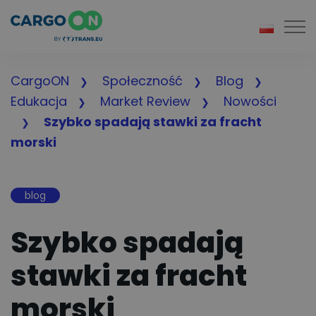
Togg
CargoON
Społeczność
Blog
Edukacja
Market Review
Nowości
Szybko spadają stawki za fracht
morski
blog
Szybko spadają
stawki za fracht
morski