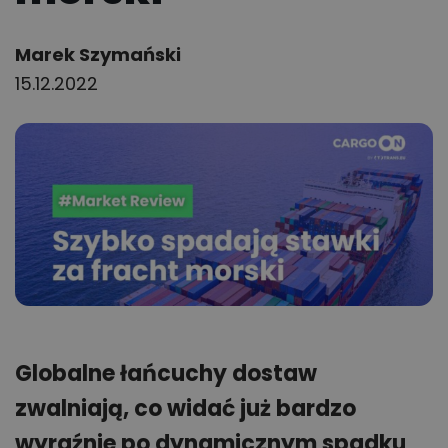
Author:
Marek Szymański
15.12.2022
Globalne łańcuchy dostaw
zwalniają, co widać już bardzo
wyraźnie po dynamicznym spadku