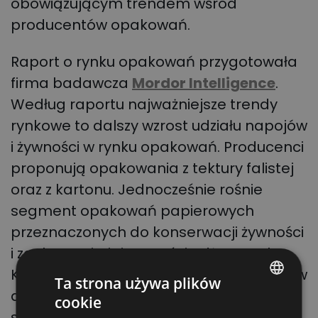
obowiązującym trendem wśród
producentów opakowań.
Raport o rynku opakowań przygotowała
firma badawcza
Mordor Intelligence
.
Według raportu najważniejsze trendy
rynkowe to dalszy wzrost udziału napojów
i żywności w rynku opakowań. Producenci
proponują opakowania z tektury falistej
oraz z kartonu. Jednocześnie rośnie
segment opakowań papierowych
przeznaczonych do konserwacji żywności
i zachowania jej wartości odżywczych.
Korzystają z nich m.in. właściciele sklepów
Ta strona używa plików
detalicznych w związku ze wzrostem
cookie
POLISH
sprzedaży artykułów mrożonych i