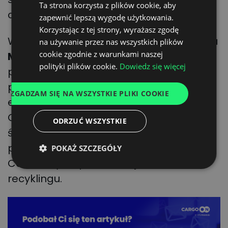
Ta strona korzysta z plików cookie, aby
ENGLISH
chłodniczych.
zapewnić lepszą wygodę użytkowania.
GERMAN
Korzystając z tej strony, wyrażasz zgodę
W ten ostatni trend wpisuje się inicjatywa
na używanie przez nas wszystkich plików
UKRAINIAN
cookie zgodnie z warunkami naszej
Mondi Group
, potentata w produkcji
SPANISH
polityki plików cookie.
Dowiedz się więcej
papieru i opakowań, który ogłosił
ITALIAN
partnerstwo z gospodarstwem
ZGADZAM SIĘ NA WSZYSTKIE PLIKI COOKIE
FRENCH
ekologicznym
BIOhof Kirchweidach
.
DUTCH
Chodzi o stworzenie bezpiecznego dla
ODRZUĆ WSZYSTKIE
środowiska opakowania dla świeżych
produktów z winorośli. Znane jest jako
POKAŻ SZCZEGÓŁY
Coral Tray i w pełni nadaje się do
recyklingu.