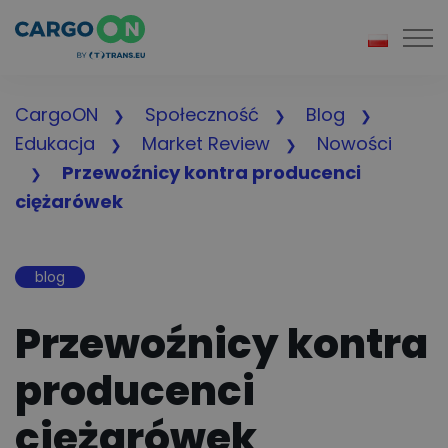
Togg
CargoON
Społeczność
Blog
Edukacja
Market Review
Nowości
Przewoźnicy kontra producenci
ciężarówek
blog
Przewoźnicy kontra
producenci
ciężarówek