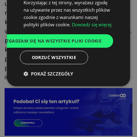
uznał, że jest właściwym dla
Korzystając z tej strony, wyrażasz zgodę
na używanie przez nas wszystkich plików
UKRAINIAN
rozstrzygnięcia tej sprawy. W imieniu
cookie zgodnie z warunkami naszej
kilkunastu tysięcy poszkodowanych
SPANISH
polityki plików cookie.
Dowiedz się więcej
występuje kilka kancelarii prawnych, m.in.
ITALIAN
polska
Iuridica
oraz holenderska
ZGADZAM SIĘ NA WSZYSTKIE PLIKI COOKIE
FRENCH
kancelaria
Barents
Krans
. Wyrok
DUTCH
przyznający odszkodowania
ODRZUĆ WSZYSTKIE
przewoźnikom może utorować drogę
POKAŻ SZCZEGÓŁY
innym poszkodowanym.