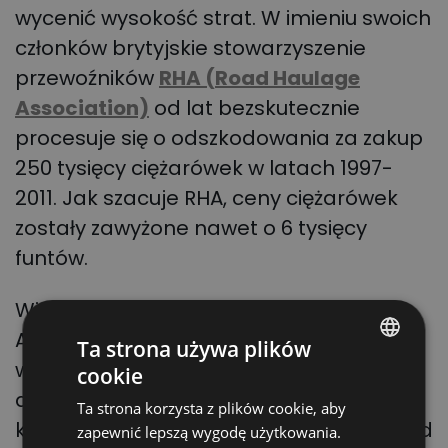
wycenić wysokość strat. W imieniu swoich
członków brytyjskie stowarzyszenie
przewoźników
RHA (Road Haulage
Association)
od lat bezskutecznie
procesuje się o odszkodowania za zakup
250 tysięcy ciężarówek w latach 1997-
2011. Jak szacuje RHA, ceny ciężarówek
zostały zawyżone nawet o 6 tysięcy
funtów.
Wiosną 2023 r. przed sądem w
Amsterdamie zapadnie kluczowy wyrok
Ta strona używa plików
w sprawie o zmowę cenową, która
cookie
POLISH
dotyczy kilku producentów z różnych
Ta strona korzysta z plików cookie, aby
ENGLISH
krajów. Jeszcze latem br. holenderski sąd
zapewnić lepszą wygodę użytkowania.
GERMAN