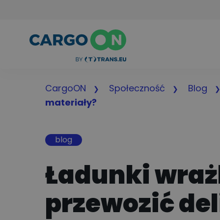
CargoON
Społeczność
Blog
materiały?
blog
Ładunki wrażl
przewozić de