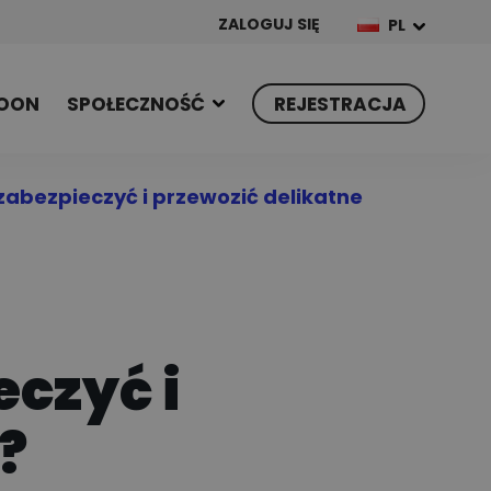
ZALOGUJ SIĘ
PL
OON
SPOŁECZNOŚĆ
REJESTRACJA
zabezpieczyć i przewozić delikatne
eczyć i
?