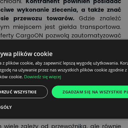
 chłodni.
Kontrahent powinien posiadać
ciwe wykonanie zlecenia, a także znać
esie
przewozu towarów
.
Gdzie znaleźć
ym miejscem jest giełda transportowa.
ferty CargoON pozwolą zautomatyzować
kontrahentów, którzy będą wiedzieli, jak
ki wrażliwe podczas transportu. Warto
żywa plików cookie
 u każdego załadowcy. Powstaje jednak
a z plików cookie, aby zapewnić lepszą wygodę użytkowania. Korzy
a zabezpieczenie ładunku?
 zgodę na używanie przez nas wszystkich plików cookie zgodnie 
ików cookie.
Dowiedz się więcej
rzygotowanie
DRZUĆ WSZYSTKIE
ZGADZAM SIĘ NA WSZYSTKIE PL
EGÓŁY
 wiele zależy od przewoźnika, ale równie