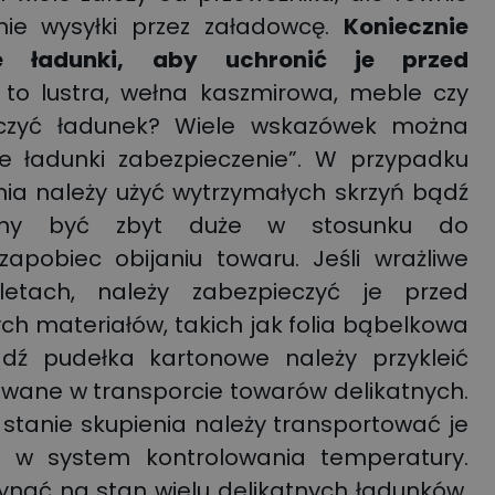
nie wysyłki przez załadowcę.
Koniecznie
e ładunki
, aby uchronić je przed
ą to lustra, wełna kaszmirowa, meble czy
eczyć ładunek? Wiele wskazówek można
iwe ładunki zabezpieczenie”. W przypadku
nia należy użyć wytrzymałych skrzyń bądź
nny być zbyt duże w stosunku do
apobiec obijaniu towaru. Jeśli wrażliwe
etach, należy zabezpieczyć je przed
ch materiałów, takich jak folia bąbelkowa
bądź pudełka kartonowe należy przykleić
wane w transporcie towarów delikatnych.
stanie skupienia należy transportować je
 w system kontrolowania temperatury.
nąć na stan wielu delikatnych ładunków,