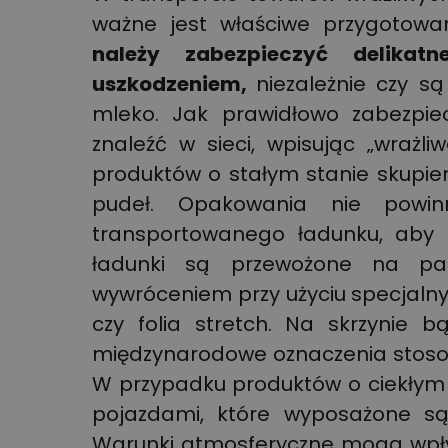
ważne jest właściwe przygotowa
należy zabezpieczyć
delikatn
uszkodzeniem,
niezależnie czy s
mleko. Jak prawidłowo zabezpi
znaleźć w sieci, wpisując „wrażl
produktów o stałym stanie skupie
pudeł. Opakowania nie powi
transportowanego ładunku, aby z
ładunki są przewożone na pal
wywróceniem przy użyciu specjalny
czy folia stretch. Na skrzynie 
międzynarodowe oznaczenia stoso
W przypadku produktów o ciekłym 
pojazdami, które wyposażone są
Warunki atmosferyczne mogą wpły