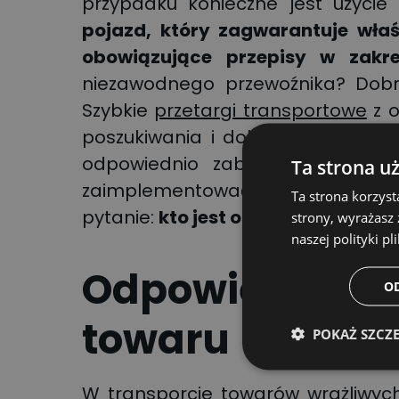
przypadku konieczne jest użycie
pojazd, który zagwarantuje właś
obowiązujące przepisy w zakr
niezawodnego przewoźnika? Dobr
Szybkie
przetargi transportowe
z o
poszukiwania i dobrać właściwych 
odpowiednio zabezpieczyć ładun
Ta strona u
zaimplementować to rozwiązanie
Ta strona korzyst
pytanie:
kto jest odpowiedzialny z
strony, wyrażasz
naszej polityki pl
Odpowiednie p
O
towaru
POKAŻ SZCZ
W transporcie towarów wrażliwych