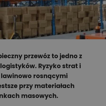
pieczny przewóz to jedno z
ogistyków. Ryzyko strat i
ą lawinowo rosnącymi
zęstsze przy materiałach
dunkach masowych.