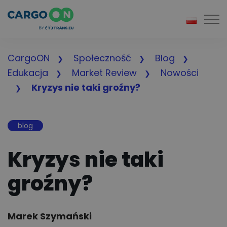
Togg
CargoON
Społeczność
Blog
Edukacja
Market Review
Nowości
Kryzys nie taki groźny?
blog
Kryzys nie taki
groźny?
Author:
Marek Szymański