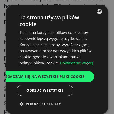
handlowym indeks IFO osiągnął poziom
najlepszy od czerwca br. i wyniósł -20
Ta strona używa plików
punktów.
cookie
POLISH
Ta strona korzysta z plików cookie, aby
Te wyniki nie oznaczają jeszcze zmiany
ENGLISH
zapewnić lepszą wygodę użytkowania.
trendów gospodarczych, ale dają
GERMAN
Korzystając z tej strony, wyrażasz zgodę
nadzieję, że spowolnienie gospodarcze
na używanie przez nas wszystkich plików
UKRAINIAN
przybierze w Europie łagodniejszą formę.
cookie zgodnie z warunkami naszej
SPANISH
polityki plików cookie.
Dowiedz się więcej
Tym bardziej, że umiarkowany optymizm
ITALIAN
przedsiębiorców potwierdzają dane
ZGADZAM SIĘ NA WSZYSTKIE PLIKI COOKIE
FRENCH
statystyczne. Według danych
DUTCH
Statistisches Bundesamt
(Federalnego
ODRZUĆ WSZYSTKIE
Urzędu Statystycznego) za trzeci kwartał
2022 r. niemiecki PKB wzrósł o 0,03% w
POKAŻ SZCZEGÓŁY
porównaniu z poprzednim kwartałem i o