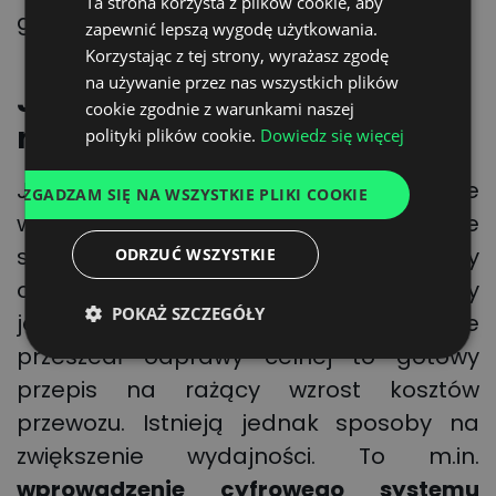
Ta strona korzysta z plików cookie, aby
ENGLISH
godziny.
zapewnić lepszą wygodę użytkowania.
GERMAN
Korzystając z tej strony, wyrażasz zgodę
na używanie przez nas wszystkich plików
UKRAINIAN
Jak zmniejszyć
cookie zgodnie z warunkami naszej
SPANISH
nieplanowane przestoje?
polityki plików cookie.
Dowiedz się więcej
ITALIAN
Jednym z czynników negatywnie
ZGADZAM SIĘ NA WSZYSTKIE PLIKI COOKIE
FRENCH
wpływających na capacity w transporcie
DUTCH
są przestoje. Ciężarówki i kierowcy
ODRZUĆ WSZYSTKIE
oczekujący przez wiele dni na towar, który
POKAŻ SZCZEGÓŁY
jeszcze nie dopłynął do portu bądź nie
przeszedł odprawy celnej to gotowy
przepis na rażący wzrost kosztów
przewozu. Istnieją jednak sposoby na
zwiększenie wydajności. To m.in.
wprowadzenie cyfrowego systemu