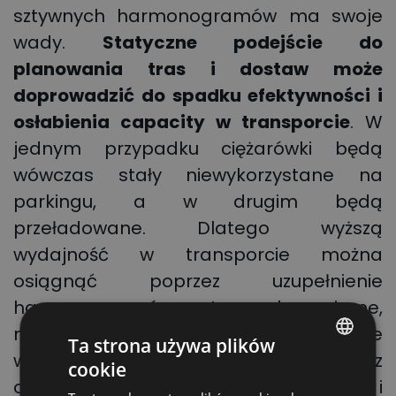
sztywnych harmonogramów ma swoje
wady.
Statyczne podejście do
planowania tras i dostaw może
doprowadzić do spadku efektywności i
osłabienia
capacity w transporcie
. W
jednym przypadku ciężarówki będą
wówczas stały niewykorzystane na
parkingu, a w drugim będą
przeładowane. Dlatego wyższą
wydajność w transporcie można
osiągnąć poprzez uzupełnienie
harmonogramów o trasy dynamiczne,
modyfikowanych w oparciu o aktualne
Ta strona używa plików
warunki i zapotrzebowanie oraz
cookie
POLISH
obowiązujących tylko w najbliższe dni i