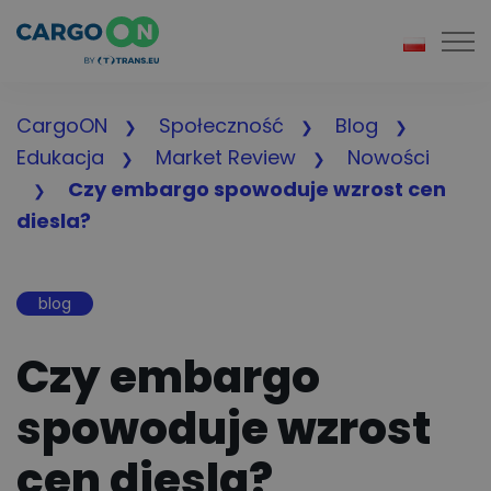
Togg
CargoON
Społeczność
Blog
Edukacja
Market Review
Nowości
Czy embargo spowoduje wzrost cen
diesla?
blog
Czy embargo
spowoduje wzrost
cen diesla?