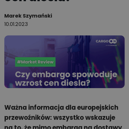
Author:
Marek Szymański
10.01.2023
Ważna informacja dla europejskich
przewoźników: wszystko wskazuje
na to, że mimo embarga na dostawy