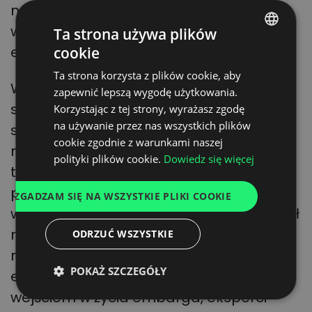
napędowego. Do tej pory bowiem Rosja
w ok. 40% zaspokajała potrzeby
Ta strona używa plików
europejskiego rynku na to paliwo.
cookie
POLISH
Ta strona korzysta z plików cookie, aby
ENGLISH
W dostępie do diesla nie chodzi tylko o
zapewnić lepszą wygodę użytkowania.
GERMAN
samą możliwość wysyłki, ale także
Korzystając z tej strony, wyrażasz zgodę
na używanie przez nas wszystkich plików
UKRAINIAN
sposób rafinacji surowca. Tymczasem
cookie zgodnie z warunkami naszej
nie wszystkie rafinerie są na to gotowe, a
SPANISH
polityki plików cookie.
Dowiedz się więcej
także na zwiększenie mocy
ITALIAN
produkcyjnych. Tym bardziej, że przed
ZGADZAM SIĘ NA WSZYSTKIE PLIKI COOKIE
FRENCH
wybuchem wojny w Ukrainie obowiązywał
DUTCH
raczej trend odchodzenia od oleju
ODRZUĆ WSZYSTKIE
napędowego na rzecz napędu
POKAŻ SZCZEGÓŁY
elektrycznego oraz gazowego. Przed
wejściem w życia embarga, eksperci