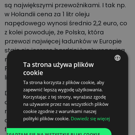
są największymi przewoźnikami. I tak np.
w Holandii cena za 1 litr oleju
napędowego wynosi średnio 2,2 euro, co
z kolei powoduje, że Polska, która
przewozi najwięcej ładunków w Europie
staje się jeszcze bardziej konkurencyjna
na europejskich rynkach (aktualnie w
Ta strona używa plików
Polsce trzeba zapłacić średnio 1,7 euro za
cookie
POLISH
litr).
Ta strona korzysta z plików cookie, aby
ENGLISH
zapewnić lepszą wygodę użytkowania.
Do 5 grudnia br. kraje unijne mają
GERMAN
Korzystając z tej strony, wyrażasz zgodę
całkowicie zrezygnować z dostaw
na używanie przez nas wszystkich plików
UKRAINIAN
rosyjskiej ropy. Co wtedy stanie się z
cookie zgodnie z warunkami naszej
SPANISH
polityki plików cookie.
Dowiedz się więcej
cenami diesla, a więc także z cenami
ITALIAN
frachtu?
ZGADZAM SIĘ NA WSZYSTKIE PLIKI COOKIE
FRENCH