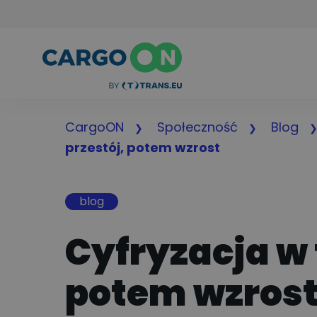
CargoON
Społeczność
Blog
przestój, potem wzrost
blog
Cyfryzacja w 
potem wzros