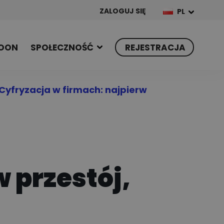
ZALOGUJ SIĘ
PL
OON
SPOŁECZNOŚĆ
REJESTRACJA
Cyfryzacja w firmach: najpierw
 przestój,