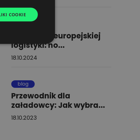
GERMAN
IKI COOKIE
UKRAINIAN
blog
SPANISH
Wyzwania europejskiej
ITALIAN
logistyki: no...
FRENCH
18.10.2024
DUTCH
blog
Przewodnik dla
załadowcy: Jak wybra...
18.10.2023