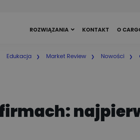
ROZWIĄZANIA
KONTAKT
O CARG
Edukacja
Market Review
Nowości
firmach: najpierw
t