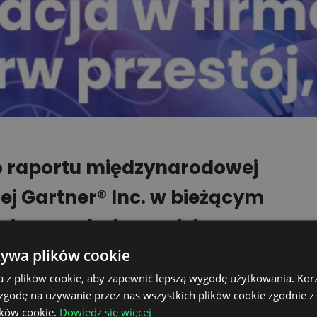
o raportu międzynarodowej
ej Gartner® Inc. w bieżącym
pejscy wydadzą mniej na
kcyjnych i logistycznych.
żywa plików cookie
a z plików cookie, aby zapewnić lepszą wygodę użytkowania. Korzy
, Afrykę i Bliski Wschód wydatki na IT
 zgodę na używanie przez nas wszystkich plików cookie zgodnie 
ików cookie.
Dowiedz się więcej