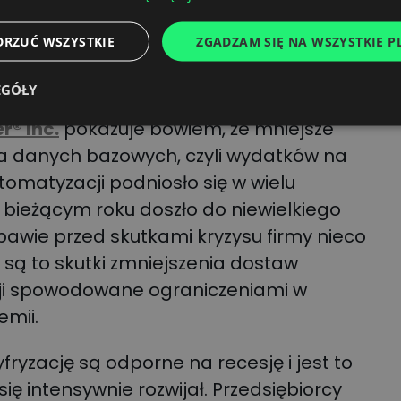
ku biznes wydał na cyfryzację 1,27 mld
i wyniesie 1,22 mld euro. Ale eksperci rynki
DRZUĆ WSZYSTKIE
ZGADZAM SIĘ NA WSZYSTKIE PL
dzieje się nic niepokojącego, a proces
e zwolni.
EGÓŁY
r® Inc.
pokazuje bowiem, że mniejsze
ia danych bazowych, czyli wydatków na
utomatyzacji podniosło się w wielu
 bieżącym roku doszło do niewielkiego
bawie przed skutkami kryzysu firmy nieco
, są to skutki zmniejszenia dostaw
zji spowodowane ograniczeniami w
mii.
fryzację są odporne na recesję i jest to
ię intensywnie rozwijał. Przedsiębiorcy