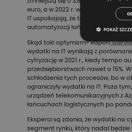
zmniejszą się o 3,8%. W ubiegłym ro
euro, a w 2022 r. wysokość inwestycj
O
IT uspokajają, że tak naprawdę nie 
automatyzacji łańcuchów dostaw ni
POKAŻ SZCZ
Skąd taki optymizm? Raport
Gartne
wydatki na IT wynikają z porównan
cyfryzację w 2021 r., kiedy tempo a
przedsiębiorstwach nawet o 15%. W
schłodzenia tych procesów, bo w o
ograniczyły wydatki na IT. Poza tym
urządzeń telekomunikacyjnych z A
łańcuchach logistycznych po pande
Eksperci są zdania, że wydatki na cy
segment rynku, który nadal będzie s