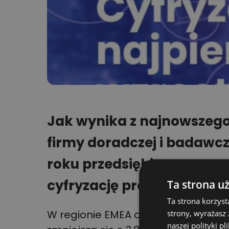
Jak wynika z najnowszeg
firmy doradczej i badawcz
roku przedsiębiorcy euro
cyfryzację procesów produ
Ta strona u
Ta strona korzyst
W regionie EMEA obejmującym Europę
strony, wyrażasz
naszej polityki pl