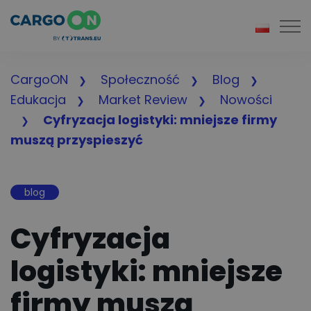
Togg
CargoON
Społeczność
Blog
Edukacja
Market Review
Nowości
Cyfryzacja logistyki: mniejsze firmy
muszą przyspieszyć
blog
Cyfryzacja
logistyki: mniejsze
firmy muszą