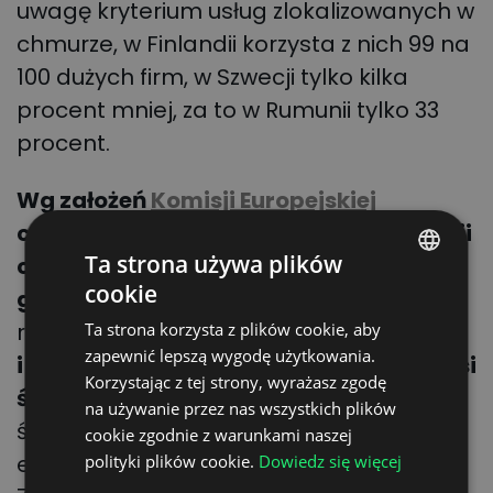
uwagę kryterium usług zlokalizowanych w
chmurze, w Finlandii korzysta z nich 99 na
100 dużych firm, w Szwecji tylko kilka
procent mniej, za to w Rumunii tylko 33
procent.
Wg założeń
Komisji Europejskiej
cyfryzacja zbliża nas także do realizacji
Ta strona używa plików
celów zrównoważonego rozwoju, w tym
cookie
green supply chain.
Tymczasem wg
POLISH
raportu
Eurostatu
,
w przypadku małych
Ta strona korzysta z plików cookie, aby
ENGLISH
zapewnić lepszą wygodę użytkowania.
i średnich firm poziom cyfryzacji wynosi
GERMAN
Korzystając z tej strony, wyrażasz zgodę
średnio ok. 40 procent.
Dużo lepiej
na używanie przez nas wszystkich plików
UKRAINIAN
średnia ta wypada w dużych
cookie zgodnie z warunkami naszej
SPANISH
europejskich firmach, które już w ponad
polityki plików cookie.
Dowiedz się więcej
ITALIAN