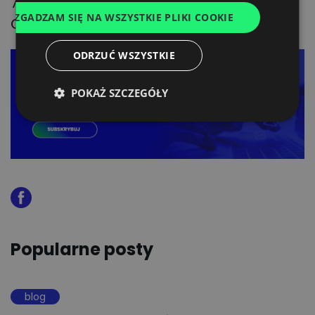
70 procentach osiągnęły cele tzw.
ZGADZAM SIĘ NA WSZYSTKIE PLIKI COOKIE
FRENCH
Cyfrowej Dekady.
DUTCH
ODRZUĆ WSZYSTKIE
POKAŻ SZCZEGÓŁY
Popularne posty
blog