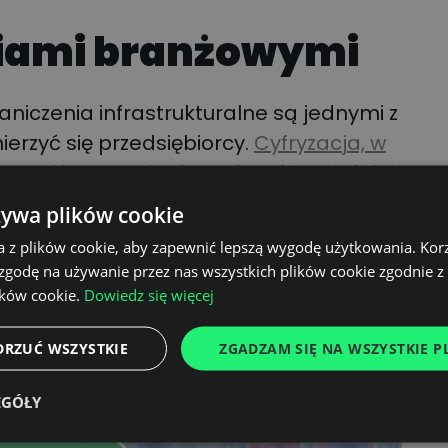
iami branżowymi
aniczenia infrastrukturalne są jednymi z
erzyć się przedsiębiorcy.
Cyfryzacja, w
ras i integracją danych z różnych źródeł
,
wanie tych przeszkód. Współpraca między
żywa plików cookie
azynami, wsparta nowoczesnymi
a z plików cookie, aby zapewnić lepszą wygodę użytkowania. Korzy
 bardziej płynnych i zintegrowanych
 zgodę na używanie przez nas wszystkich plików cookie zgodnie 
ików cookie.
Dowiedz się więcej
DRZUĆ WSZYSTKIE
ZGADZAM SIĘ NA WSZYSTKIE PL
EGÓŁY