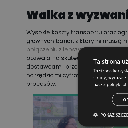
Walka z wyzwan
Wysokie koszty transportu oraz ogr
głównych barier, z którymi muszą mi
połączeniu z lepszym planowaniem t
pozwala na skuteczniejsze pokony
Ta strona u
dostawcami, przewoźnikami i mag
Ta strona korzyst
narzędziami cyfrowymi, prowadzi do
strony, wyrażasz
procesów.
naszej polityki pl
O
POKAŻ SZCZ