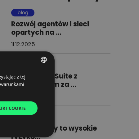
blog
Rozwój agentów i sieci
opartych na ...
11.12.2025
blog
Automation Suite z
stając z tej
POLISH
wyróżnieniem za ...
z warunkami
ENGLISH
08.12.2025
GERMAN
IKI COOKIE
UKRAINIAN
blog
SPANISH
Brak visibility to wysokie
ITALIAN
ryzyko...
FRENCH