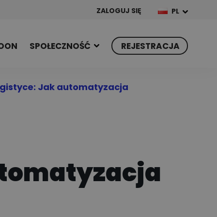
ZALOGUJ SIĘ
PL
OON
SPOŁECZNOŚĆ
REJESTRACJA
ogistyce: Jak automatyzacja
automatyzacja