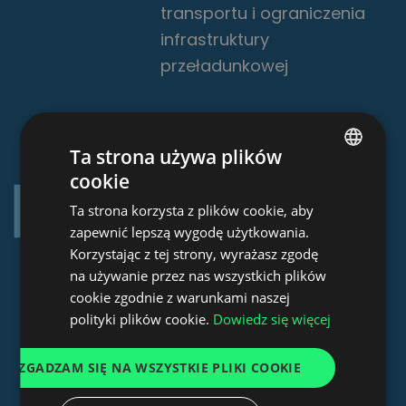
transportu i ograniczenia
infrastruktury
przeładunkowej
Ta strona używa plików
Współpraca
cookie
POLISH
Ta strona korzysta z plików cookie, aby
między różnymi
ENGLISH
zapewnić lepszą wygodę użytkowania.
GERMAN
podmiotami
Korzystając z tej strony, wyrażasz zgodę
na używanie przez nas wszystkich plików
UKRAINIAN
cookie zgodnie z warunkami naszej
cyfryzacja procesów
SPANISH
polityki plików cookie.
Dowiedz się więcej
logistycznych: potencjał
ITALIAN
dalszego rozwoju w
ZGADZAM SIĘ NA WSZYSTKIE PLIKI COOKIE
FRENCH
dziedzinie cyfryzacji
DUTCH