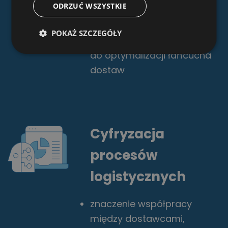
procesów logistycznych
ODRZUĆ WSZYSTKIE
wykorzystanie sztucznej
POKAŻ SZCZEGÓŁY
inteligencji i analizy danych
do optymalizacji łańcucha
dostaw
Cyfryzacja
procesów
logistycznych
znaczenie współpracy
między dostawcami,