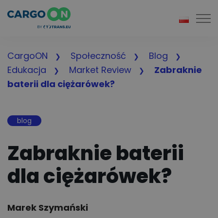
Togg
CargoON
Społeczność
Blog
Edukacja
Market Review
Zabraknie
baterii dla ciężarówek?
blog
Zabraknie baterii
dla ciężarówek?
Author:
Marek Szymański