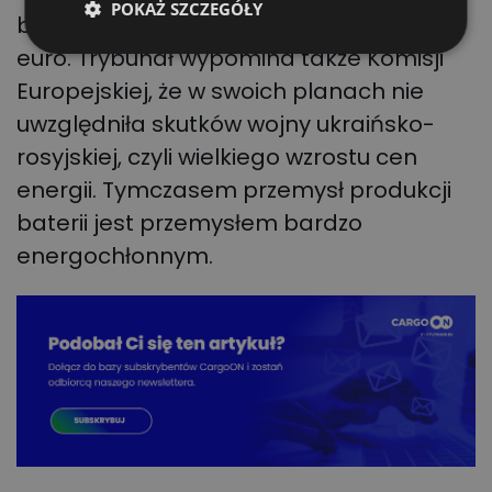
POKAŻ SZCZEGÓŁY
bateryjnych wynieść ma 14 miliardów
euro. Trybunał wypomina także Komisji
Europejskiej, że w swoich planach nie
uwzględniła skutków wojny ukraińsko-
rosyjskiej, czyli wielkiego wzrostu cen
energii. Tymczasem przemysł produkcji
baterii jest przemysłem bardzo
energochłonnym.