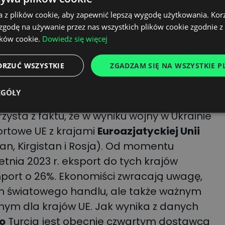
. Analitycy rynku zwracają uwagę, że to
a z plików cookie, aby zapewnić lepszą wygodę użytkowania. Korzy
 zgodę na używanie przez nas wszystkich plików cookie zgodnie 
dawno dane
International Transport
ików cookie.
Dowiedz się więcej
handel między Unią Europejską a krajami
tku 2023 r. aż o 40%.
DRZUĆ WSZYSTKIE
ZGADZAM SIĘ NA WSZYSTKIE PL
 transportowo-logistyczny przyniesie na
EGÓŁY
w dolarów przychodu, a w przyszłym
zysta z faktu, że w wyniku wojny w Ukrainie
ortowe UE z krajami
Euroazjatyckiej Unii
an, Kirgistan i Rosja). Od momentu
etnia 2023 r. eksport do tych krajów
import o 26%. Ekonomiści zwracają uwagę,
em światowego handlu, ale także ważnym
ym dla krajów UE. Jak wynika z danych
o
Turcja jest obecnie czwartym dostawcą