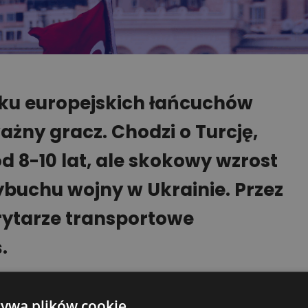
nku europejskich łańcuchów
ażny gracz. Chodzi o Turcję,
d 8-10 lat, ale skokowy wzrost
buchu wojny w Ukrainie. Przez
rytarze transportowe
.
narodowych targach
Translogistica
w
żywa plików cookie
torów logistycznych i przewoźników