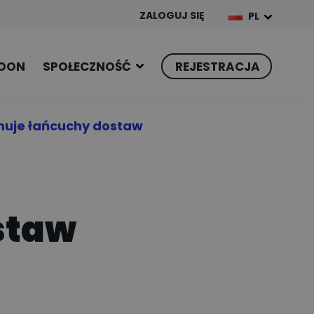
ZALOGUJ SIĘ
PL
OON
SPOŁECZNOŚĆ
REJESTRACJA
muje łańcuchy dostaw
staw