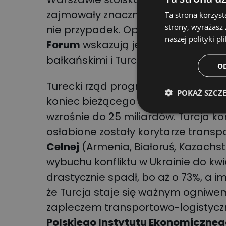
zajmowały znaczną część ekspozycji
Ta strona korzyst
strony, wyrażasz
nie przypadek. Opublikowane nie
naszej polityki pl
Forum
wskazują jednoznacznie, że 
bałkańskimi i Turcją wzrósł na począ
O
Turecki rząd prognozuje, że sektor
POKAŻ SZCZ
koniec bieżącego roku 20 miliardó
wzrośnie do 25 miliardów. Turcja kor
osłabione zostały korytarze transp
Celnej
(Armenia, Białoruś, Kazachst
wybuchu konfliktu w Ukrainie do kwi
drastycznie spadł, bo aż o 73%, a 
że Turcja staje się ważnym ogniw
zapleczem transportowo-logistyczn
Polskiego Instytutu Ekonomiczneg