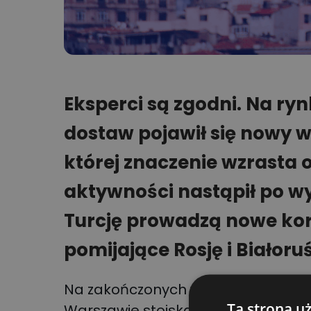
Eksperci są zgodni. Na ry
dostaw pojawił się nowy w
której znaczenie wzrasta o
aktywności nastąpił po wy
Turcję prowadzą nowe ko
pomijające Rosję i Białoruś
Na zakończonych właśnie między
Ta strona u
Warszawie stoiska tureckich opera