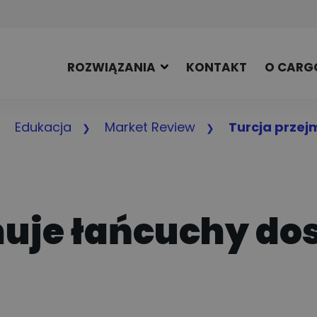
ROZWIĄZANIA
KONTAKT
O CARG
Edukacja
Market Review
Turcja przej
muje łańcuchy do