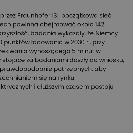
zez Fraunhofer ISI, początkowa sieć
zech powinna obejmować około 142
 przyszłość, badania wykazały, że Niemcy
 punktów ładowania w 2030 r., przy
zekiwania wynoszącego 5 minut w
y stojące za badaniami doszły do wniosku,
e prawdopodobnie potrzebnych, aby
zechnianiem się na rynku
trycznych i dłuższym czasem postoju.