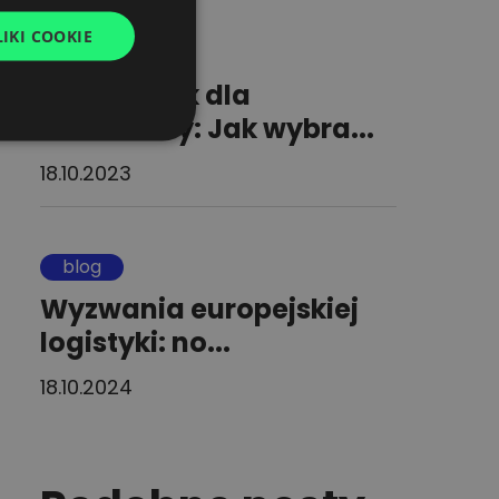
IKI COOKIE
UKRAINIAN
blog
SPANISH
Przewodnik dla
ITALIAN
załadowcy: Jak wybra...
FRENCH
18.10.2023
DUTCH
blog
Wyzwania europejskiej
logistyki: no...
18.10.2024