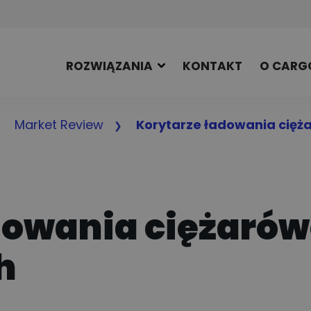
ROZWIĄZANIA
KONTAKT
O CARG
Market Review
Korytarze ładowania cięż
dowania ciężaró
h