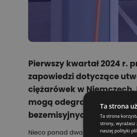
Pierwszy kwartał 2024 r. 
zapowiedzi dotyczące utw
ciężarówek w Niemczech. P
mogą odegrać kluczową ro
Ta strona u
bezemisyjnych przewozów 
Ta strona korzyst
strony, wyrażasz
naszej polityki pl
Nieco ponad dwa miesiące temu bp 