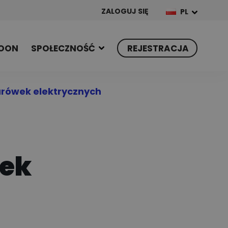
ZALOGUJ SIĘ
PL
OON
SPOŁECZNOŚĆ
REJESTRACJA
arówek elektrycznych
wek