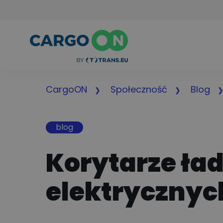
CargoON
Społeczność
Blog
blog
Korytarze ła
elektrycznyc