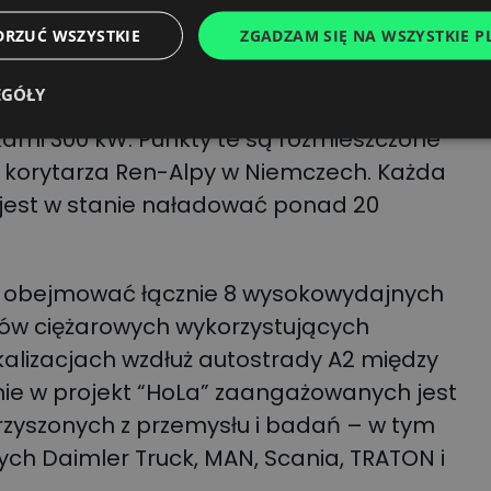
ężarówek elektrycznych w Europie.
DRZUĆ WSZYSTKIE
ZGADZAM SIĘ NA WSZYSTKIE PL
kt “HoLa”.
EGÓŁY
już uruchomieniem 6 publicznych punktów
kami 300 kW. Punkty te są rozmieszczone
 korytarza Ren-Alpy w Niemczech. Każda
 jest w stanie naładować ponad 20
 on obejmować łącznie 8 wysokowydajnych
w ciężarowych wykorzystujących
alizacjach wzdłuż autostrady A2 między
ie w projekt “HoLa” zaangażowanych jest
rzyszonych z przemysłu i badań – w tym
h Daimler Truck, MAN, Scania, TRATON i