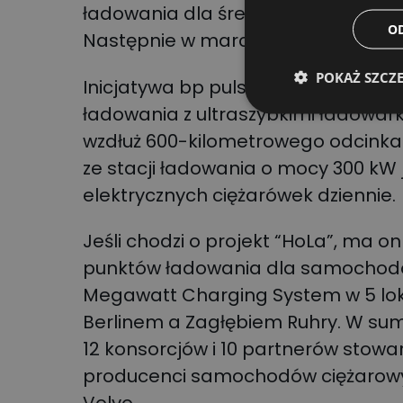
ładowania dla średnich i dużych ci
O
Następnie w marcu ogłoszono proje
POKAŻ SZCZ
Inicjatywa bp pulse zaowocowała 
ładowania z ultraszybkimi ładowar
wzdłuż 600-kilometrowego odcinka
ze stacji ładowania o mocy 300 kW
elektrycznych ciężarówek dziennie.
Jeśli chodzi o projekt “HoLa”, ma
punktów ładowania dla samochodó
Megawatt Charging System w 5 lok
Berlinem a Zagłębiem Ruhry. W sum
12 konsorcjów i 10 partnerów stowa
producenci samochodów ciężarowyc