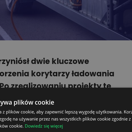
przyniósł dwie kluczowe
orzenia korytarzy ładowania
o zrealizowaniu projekty te
lę w zwiększeniu liczby
żywa plików cookie
w kraju.
a z plików cookie, aby zapewnić lepszą wygodę użytkowania. Korzy
 zgodę na używanie przez nas wszystkich plików cookie zgodnie 
ików cookie.
Dowiedz się więcej
pulse ogłosiło pierwszy korytarz