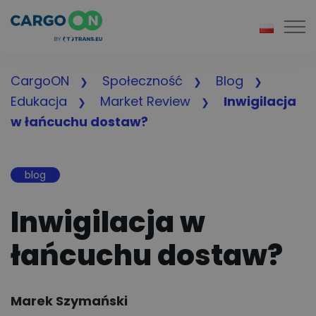
Togg
CargoON
Społeczność
Blog
Edukacja
Market Review
Inwigilacja
w łańcuchu dostaw?
blog
Inwigilacja w
łańcuchu dostaw?
Author:
Marek Szymański