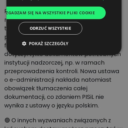
ITALIAN
Rządowy projekt ustawy nakłada także
ZGADZAM SIĘ NA WSZYSTKIE PLIKI COOKIE
FRENCH
na przedsiębiorców konieczność
DUTCH
tłumaczenia na język polski całej
ODRZUĆ WSZYSTKIE
przekazywanej dokumentacji: umów,
POKAŻ SZCZEGÓŁY
faktur, itp. Do tej pory ten obowiązek
dotyczył tylko dokumentów potrzebnych
instytucji nadzorczej, np. w ramach
przeprowadzenia kontroli. Nowa ustawa
o e-administracji nakłada natomiast
obowiązek tłumaczenia całej
dokumentacji, co zdaniem PISiL nie
wynika z ustawy o języku polskim.
🟢
O innych wyzwaniach związanych z