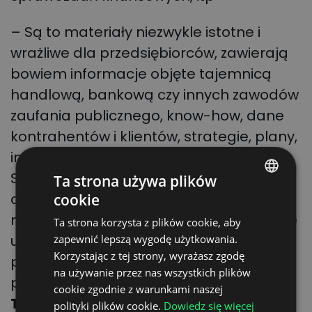
– Są to materiały niezwykle istotne i
wrażliwe dla przedsiębiorców, zawierają
bowiem informacje objęte tajemnicą
handlową, bankową czy innych zawodów
zaufania publicznego, know-how, dane
kontrahentów i klientów, strategie, plany,
informacje o patentach i analizy ryzyka.
Są to dane, które stanowią często pełen
Ta strona używa plików
obraz przedsiębiorstwa i jego
cookie
POLISH
najgłębszych tajemnic. W takim kształcie
Ta strona korzysta z plików cookie, aby
ENGLISH
ustawa o e-administracji może stać się
zapewnić lepszą wygodę użytkowania.
GERMAN
Korzystając z tej strony, wyrażasz zgodę
potencjalnie ustawą o e-inwigilacji
na używanie przez nas wszystkich plików
UKRAINIAN
polskiego biznesu – komentuje
Marek
cookie zgodnie z warunkami naszej
SPANISH
Tarczyński
, przewodniczący Rady PISiL.
polityki plików cookie.
Dowiedz się więcej