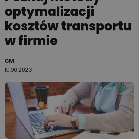
optymalizacji
kosztów transportu
w firmie
Author:
CM
10.06.2023