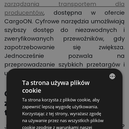
zarządzania transportem dla
producentów
, dostępna w ofercie
CargoON. Cyfrowe narzędzia umożliwiają
szybszy dostęp do niezawodnych i
zweryfikowanych przewoźników, gdy
zapotrzebowanie się zwiększa.
Jednocześnie pozwala na
przeprowadzanie szybkich przetargów i
uzyskanie preferencyjnych stawek.
Ta strona używa plików
cookie
Czy cyfryzacja pomoże
POLISH
Ta strona korzysta z plików cookie, aby
zmniejszyć koszty
ENGLISH
zapewnić lepszą wygodę użytkowania.
transportu?
GERMAN
Korzystając z tej strony, wyrażasz zgodę
na używanie przez nas wszystkich plików
UKRAINIAN
Jak zmniejszyć koszty transportu?
cookie zgodnie z warunkami naszej