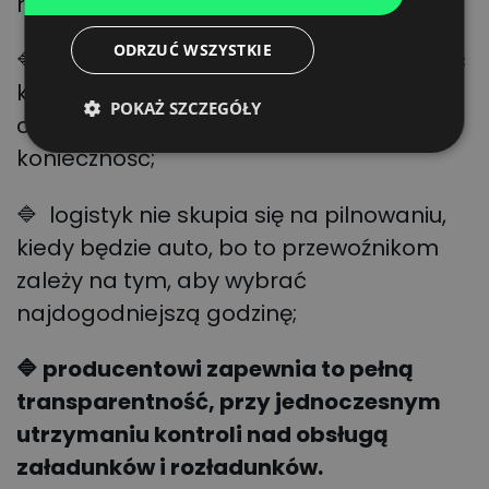
realizującego transport;
DUTCH
ODRZUĆ WSZYSTKIE
🔷 użytkownicy zyskują również możliwość
kontroli pojazdu i elastycznej zmiany
POKAŻ SZCZEGÓŁY
czasu operacji, jeżeli zajdzie taka
konieczność;
🔷 logistyk nie skupia się na pilnowaniu,
kiedy będzie auto, bo to przewoźnikom
zależy na tym, aby wybrać
najdogodniejszą godzinę;
🔷 producentowi zapewnia to pełną
transparentność, przy jednoczesnym
utrzymaniu kontroli nad obsługą
załadunków i rozładunków.