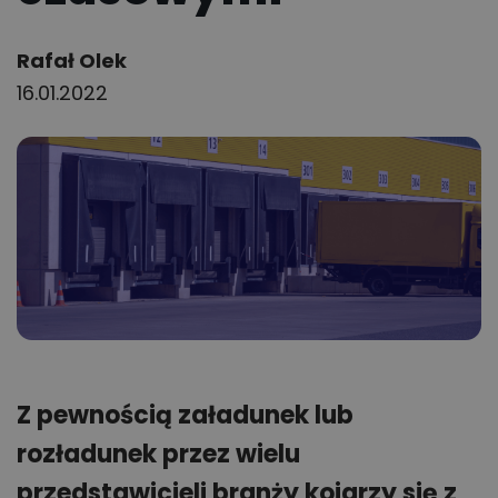
Author:
Rafał Olek
16.01.2022
Z pewnością załadunek lub
rozładunek przez wielu
przedstawicieli branży kojarzy się z