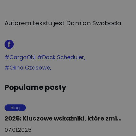
Autorem tekstu jest Damian Swoboda.
Tag:
#CargoON
Tag:
#Dock Scheduler
Tag:
#Okna Czasowe
Popularne posty
blog
2025: Kluczowe wskaźniki, które zmi...
07.01.2025