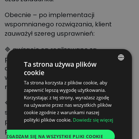
Obecnie – po implementacji
wspomnianego rozwiązania, klient
zauważył szereg usprawnień:
🔷 awizacje są realizowane za
pośrednictwem systemu, gdzie odsetek
Ta strona używa plików
dostaw podjętych poza platformą
cookie
POLISH
wynosi ok. 8% (sytuacje nagłe,
Ta strona korzysta z plików cookie, aby
ENGLISH
niespodziewane);
zapewnić lepszą wygodę użytkowania.
GERMAN
Korzystając z tej strony, wyrażasz zgodę
🔷 do harmonogramu mają dostęp
na używanie przez nas wszystkich plików
UKRAINIAN
spedycje oraz przewoźnicy, którzy w
cookie zgodnie z warunkami naszej
SPANISH
polityki plików cookie.
Dowiedz się więcej
prosty sposób mogą dokonać awizacji,
ITALIAN
podając dane pojazdu oraz kierowcy
ZGADZAM SIĘ NA WSZYSTKIE PLIKI COOKIE
FRENCH