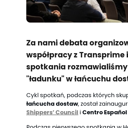
Za nami debata organizo
współpracy z Transprime 
spotkania rozmawialiśmy
"ładunku" w łańcuchu dos
Cykl spotkań, podczas których sku
łańcucha dostaw
, został zainaug
Shippers’ Council
i
Centro Español 
Podczas pierwszego spotkania w H