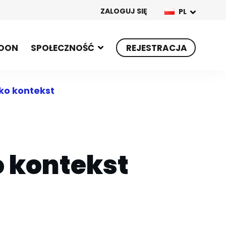
ZALOGUJ SIĘ
PL
OON
SPOŁECZNOŚĆ
REJESTRACJA
ako kontekst
o kontekst