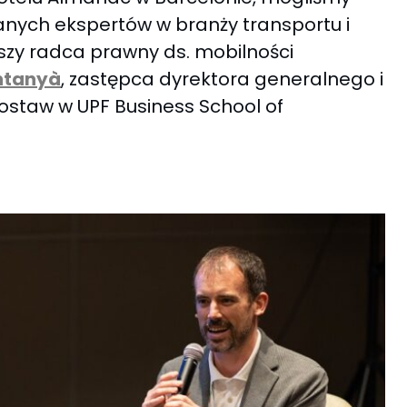
nych ekspertów w branży transportu i
rszy radca prawny ds. mobilności
ntanyà
, zastępca dyrektora generalnego i
staw w UPF Business School of