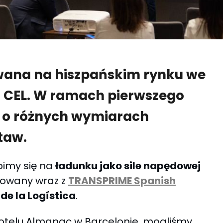
wana na hiszpańskim rynku we
i CEL. W ramach pierwszego
 o różnych wymiarach
taw.
pimy się na
ładunku jako sile napędowej
urowany wraz z
TRANSPRIME Spanish
de la Logística
.
otelu Almanac w Barcelonie, mogliśmy