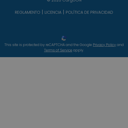
© 2026 CargoON
REGLAMENTO
LICENCIA
POLÍTICA DE PRIVACIDAD
This site is protected by reCAPTCHA and the Google
Privacy Policy
and
Terms of Service
apply.