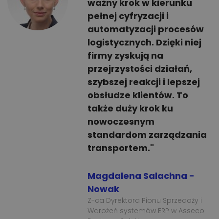
ważny krok w kierunku
pełnej cyfryzacji i
automatyzacji procesów
logistycznych. Dzięki niej
firmy zyskują na
przejrzystości działań,
szybszej reakcji i lepszej
obsłudze klientów. To
także duży krok ku
nowoczesnym
standardom zarządzania
transportem."
Magdalena Salachna -
Nowak
Z-ca Dyrektora Pionu Sprzedaży i
Wdrożeń systemów ERP w Asseco