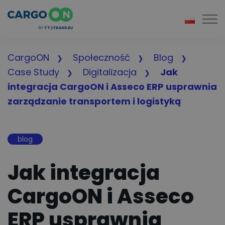
Togg
CargoON
Społeczność
Blog
Case Study
Digitalizacja
Jak
integracja CargoON i Asseco ERP usprawnia
zarządzanie transportem i logistyką
blog
Jak integracja
CargoON i Asseco
ERP usprawnia