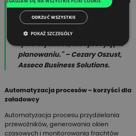
przekonani, że takie podejście to
ZGADZAM SIĘ NA WSZYSTKIE PLIKI COOKIE
FRENCH
właściwa odpowiedź na
DUTCH
ODRZUĆ WSZYSTKIE
współczesne wyzwania
logistyczne, gwarantująca nie
POKAŻ SZCZEGÓŁY
tylko szybkość, ale i precyzję w
planowaniu." – Cezary Oszust,
Asseco Business Solutions.
Automatyzacja procesów – korzyści dla
załadowcy
Automatyzacja procesu przydzielania
przewoźników, generowania okien
czasowych i monitorowania frachtów