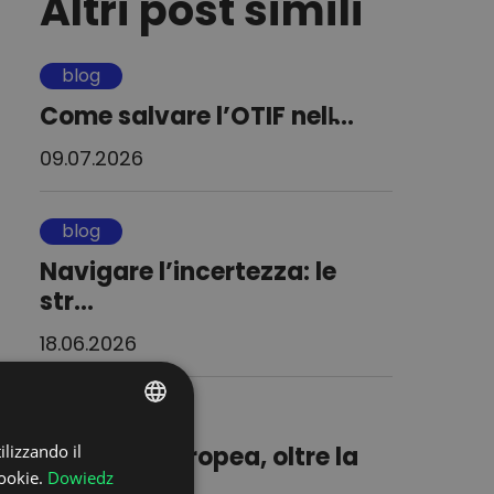
Altri post simili
blog
Come salvare l’OTIF nell̵...
09.07.2026
blog
Navigare l’incertezza: le
str...
18.06.2026
blog
ilizzando il
POLISH
Logistica europea, oltre la
ookie.
Dowiedz
bolla o...
ENGLISH