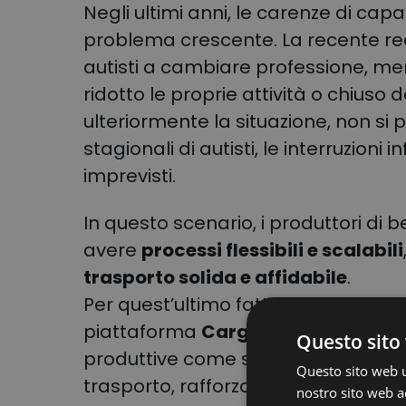
Negli ultimi anni, le carenze di ca
problema crescente. La recente re
autisti a cambiare professione, me
ridotto le proprie attività o chiuso
ulteriormente la situazione, non si
stagionali di autisti, le interruzioni 
imprevisti.
In questo scenario, i produttori di
avere
processi flessibili e scalabili
trasporto solida e affidabile
.
Per quest’ultimo fattore chiave, ava
piattaforma
CargoON
, si stanno 
Questo sito 
produttive come strumenti di riferi
Questo sito web ut
trasporto, rafforzare la supply chain 
nostro sito web ac