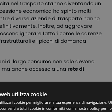
pacità nel trasporto stanno diventando un
cessione economica ha spinto molti
ntre diverse aziende di trasporto hanno
 definitivamente. Inoltre, ad aggravare
 possono ignorare fattori come le carenze
infrastrutturali e i picchi di domanda
 beni di largo consumo non solo devono
, ma anche accesso a una
rete di
nzate soluzioni digitali, come la
rapidamente affermando fra le aziende
web utilizza cookie
mento per ottimizzare le operazioni di
ilizza i cookie per migliorare la tua esperienza di navigazione. Ut
e ridurre i costi operativi.
consenti a tutti i cookie in conformità con la nostra policy per i c