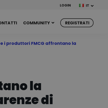
LOGIN
IT
ONTATTI
COMMUNITY
REGISTRATI
 i produttori FMCG affrontano la
tano la
arenze di