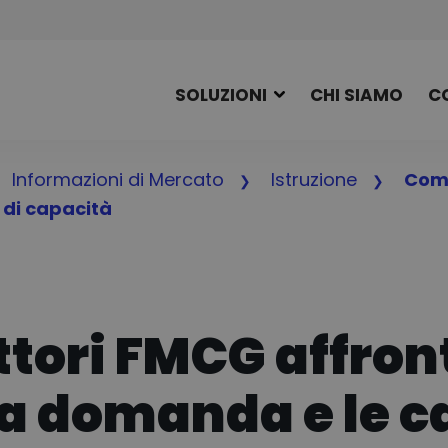
SOLUZIONI
CHI SIAMO
C
Informazioni di Mercato
Istruzione
Come
 di capacità
tori FMCG affron
lla domanda e le c