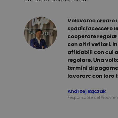
Volevamo creare un
soddisfacessero le
cooperare regolarm
con altri vettori. 
affidabili con cu
regolare. Una volta 
termini di pagamen
lavorare con loro 
Andrzej Bączak
Responsabile del Procurem