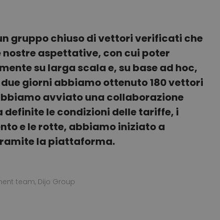
 gruppo chiuso di vettori verificati che
 nostre aspettative, con cui poter
ente su larga scala e, su base ad hoc,
In due giorni abbiamo ottenuto 180 vettori
i abbiamo avviato una collaborazione
definite le condizioni delle tariffe, i
to e le rotte, abbiamo iniziato a
tramite la piattaforma.
ent team, Dijo Group