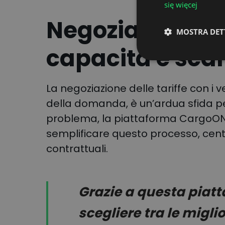
się więcej
Negoziare le ta
MOSTRA DET
capacità è sca
La negoziazione delle tariffe con i v
della domanda, è un’ardua sfida per
problema, la piattaforma CargoON c
semplificare questo processo, centr
contrattuali.
Grazie a questa piat
scegliere tra le miglio