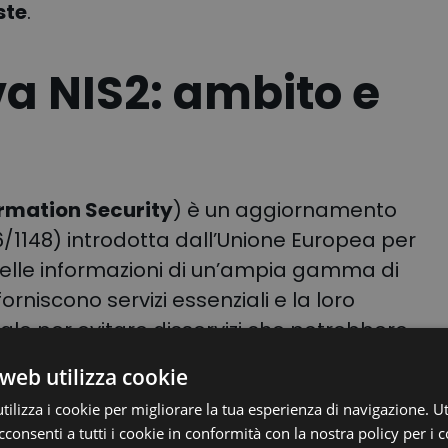
ste
.
iva NIS2: ambito e
rmation Security
) è un aggiornamento
6/1148) introdotta dall’Unione Europea per
e delle informazioni di un’ampia gamma di
forniscono servizi essenziali e la loro
ale per evitare disservizi che potrebbero
iali.
web utilizza cookie
egia comune per elevare i livelli di
ilizza i cookie per migliorare la tua esperienza di navigazione. Ut
consenti a tutti i cookie in conformità con la nostra policy per i c
 includendo non solo le grandi aziende, ma