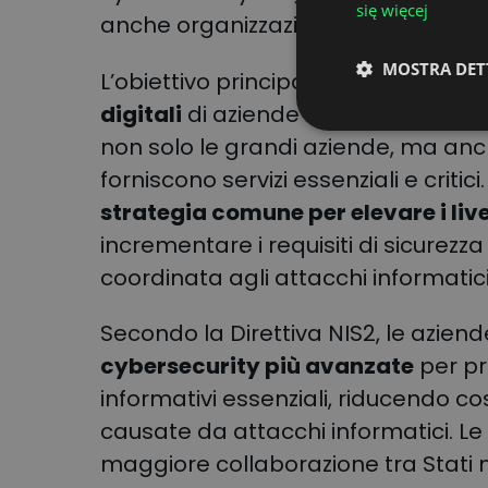
się więcej
anche organizzazioni più piccole che 
MOSTRA DET
L’obiettivo principale della NIS2 è
ra
digitali
di aziende che operano all’
non solo le grandi aziende, ma anc
forniscono servizi essenziali e critici
strategia comune per elevare i live
incrementare i requisiti di sicurezz
coordinata agli attacchi informatici
Secondo la Direttiva NIS2, le azien
cybersecurity più avanzate
per pr
informativi essenziali, riducendo cos
causate da attacchi informatici. 
maggiore collaborazione tra Stati 