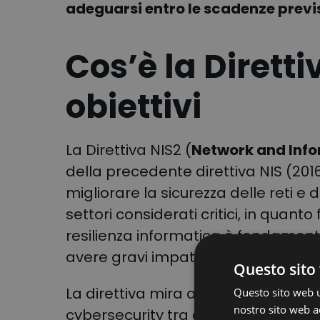
adeguarsi entro le scadenze previ
Cos’è la Dirett
obiettivi
La
Direttiva NIS2
(
Network and Info
della precedente direttiva NIS (201
migliorare la sicurezza delle reti 
settori considerati critici, in quanto 
resilienza informatica è fondament
avere gravi impatti economici e soc
Questo sito 
La direttiva mira a creare una strat
Questo sito web ut
nostro sito web ac
cybersecurity tra gli Stati membri,