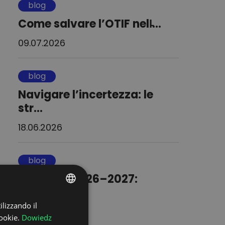
blog
Come salvare l’OTIF nell̵...
09.07.2026
blog
Navigare l’incertezza: le
str...
18.06.2026
blog
Logistica 2026–2027:
l’automa...
ilizzando il
POLISH
24.03.2026
ookie.
Dowiedz
ENGLISH