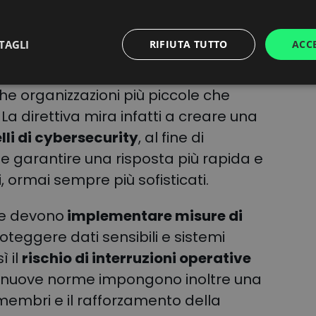
forniscono servizi essenziali e critici.
TAGLI
RIFIUTA TUTTO
ACC
fforzare la resilienza delle infrastrutture
interno dell’Unione Europea, includendo
he organizzazioni più piccole che
. La direttiva mira infatti a creare una
lli di cybersecurity
, al fine di
a e garantire una risposta più rapida e
, ormai sempre più sofisticati.
de devono
implementare misure di
oteggere dati sensibili e sistemi
ì il
rischio di interruzioni operative
Le nuove norme impongono inoltre una
membri e il rafforzamento della