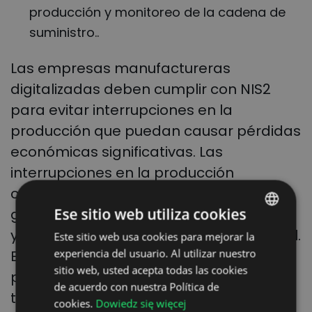
producción y monitoreo de la cadena de
suministro..
Las empresas manufactureras
digitalizadas deben cumplir con NIS2
para evitar interrupciones en la
producción que puedan causar pérdidas
económicas significativas. Las
interrupciones en la producción
causadas por ciberataques pueden
Ese sitio web utiliza cookies
generar enormes pérdidas económicas
y afectar la cadena de suministro global.
Este sitio web usa cookies para mejorar la
POLISH
experiencia del usuario. Al utilizar nuestro
En el caso de industrias con sistemas de
ENGLISH
sitio web, usted acepta todas las cookies
producción basados en IoT y otras
GERMAN
de acuerdo con nuestra Política de
tecnologías avanzadas, deben
cookies.
Dowiedz się więcej
UKRAINIAN