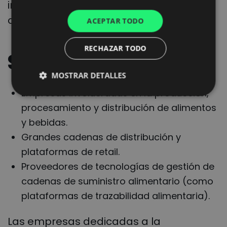
implementar estándares de
SPANISH
ciberseguridad para mitigar los riesgos.
ACEPTAR TODO
ITALIAN
RECHAZAR TODO
FRENCH
Sector alimentario
DUTCH
MOSTRAR DETALLES
Empresas involucradas en la producción,
procesamiento y distribución de alimentos
y bebidas.
Grandes cadenas de distribución y
plataformas de retail.
Proveedores de tecnologías de gestión de
cadenas de suministro alimentario (como
plataformas de trazabilidad alimentaria).
Las empresas dedicadas a la