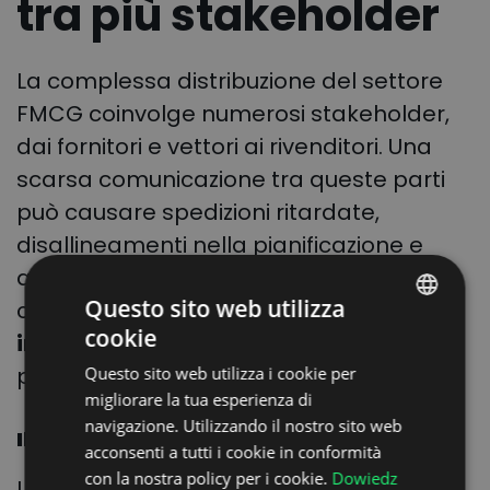
tra più stakeholder
La complessa distribuzione del settore
FMCG coinvolge numerosi stakeholder,
dai fornitori e vettori ai rivenditori. Una
scarsa comunicazione tra queste parti
può causare spedizioni ritardate,
disallineamenti nella pianificazione e
altre inefficienze che possono
Questo sito web utilizza
comportare
costi maggiori o clienti
cookie
insoddisfatti
, soprattutto durante i
POLISH
periodi in cui la domanda aumenta.
Questo sito web utilizza i cookie per
ENGLISH
migliorare la tua esperienza di
GERMAN
navigazione. Utilizzando il nostro sito web
Il nostro consiglio:
acconsenti a tutti i cookie in conformità
UKRAINIAN
con la nostra policy per i cookie.
Dowiedz
Le comunicazioni basate su email,
SPANISH