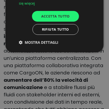
się więcej
messaggi e telefonate sono
ITALIAN
frammentate, portano via tempo e
ACCETTA TUTTO
FRENCH
creano lacune nelle informazioni. Per
DUTCH
semplificare i flussi di lavoro,
ridurre le
RIFIUTA TUTTO
inefficienze
, aumentare la velocità e
MOSTRA DETTAGLI
migliorare la sicurezza
, consolida e
automatizza tutte le tue comunicazioni in
un’unica piattaforma centralizzata. Con
una piattaforma collaborativa integrata
come CargoON, le aziende riescono ad
aumentare dell’80% la velocità di
comunicazione
e a stabilire flussi più
fluidi con stakeholder interni ed esterni,
con condivisione dei dati in tempo reale,