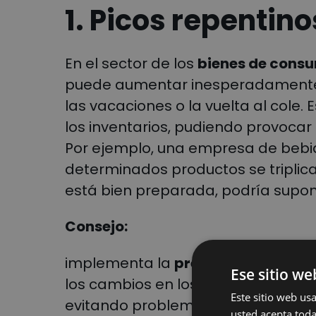
1. Picos repenti
En el sector de los
bienes de consu
puede aumentar inesperadamente
las vacaciones o la vuelta al cole. 
los inventarios, pudiendo provocar
Por ejemplo, una empresa de beb
determinados productos se triplica
está bien preparada, podría supon
Consejo:
implementa la
previsión de la de
Ese sitio we
los cambios en los pedidos y poder
Este sitio web usa
evitando problemas de stock. Ade
usted acepta toda