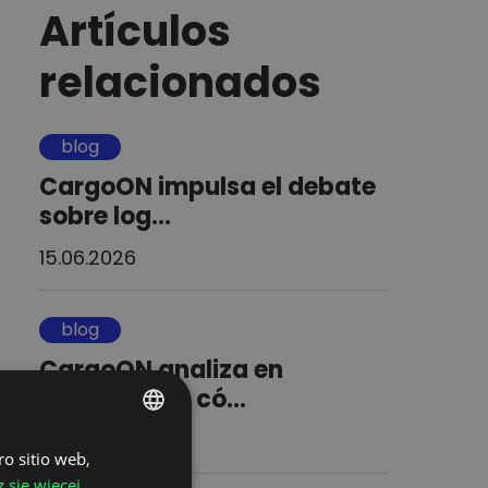
Artículos
relacionados
blog
CargoON impulsa el debate
sobre log...
15.06.2026
blog
CargoON analiza en
Digitaliza 26 có...
14.05.2026
ro sitio web,
POLISH
 się więcej