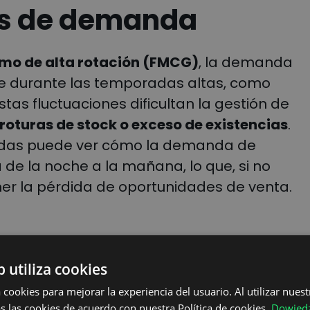
nos de demanda
mo de alta rotación (FMCG)
, la demanda
 durante las temporadas altas, como
Estas fluctuaciones dificultan la gestión de
roturas de stock o exceso de existencias
.
idas puede ver cómo la demanda de
 de la noche a la mañana, lo que, si no
er la pérdida de oportunidades de venta.
manda basada en IA
para predecir mejor
b utiliza cookies
 ajustarte a los cambios en tiempo real,
 cookies para mejorar la experiencia del usuario. Al utilizar nuest
más, con herramientas de asignación de
s las cookies de acuerdo con nuestra Política de cookies.
Dowiedz