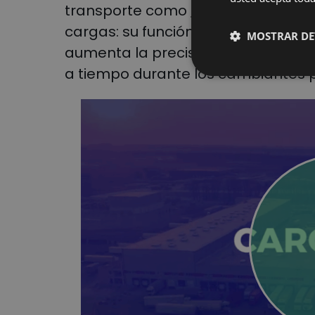
transporte como
Freights de Car
cargas: su función de asignación 
MOSTRAR DE
aumenta la precisión, garantizand
a tiempo durante los cambiantes