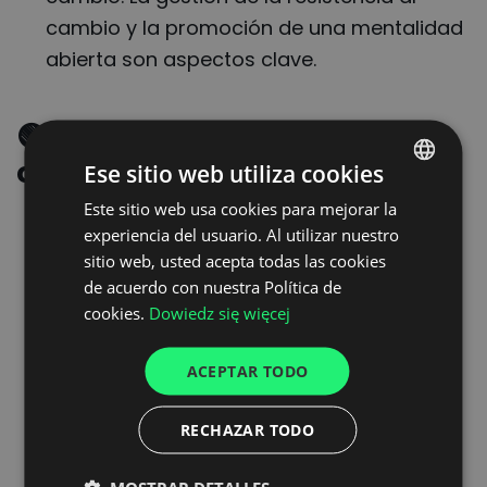
cambio y la promoción de una mentalidad
abierta son aspectos clave.
🟢
Requisitos que debe
cumplir un socio tecnológico
Ese sitio web utiliza cookies
Este sitio web usa cookies para mejorar la
POLISH
Un ecosistema que contemple a todos
experiencia del usuario. Al utilizar nuestro
ENGLISH
los actores de la cadena de suministro
:
sitio web, usted acepta todas las cookies
GERMAN
La plataforma digital debe ser capaz de
de acuerdo con nuestra Política de
cookies.
Dowiedz się więcej
adaptarse a las necesidades de todos los
UKRAINIAN
actores involucrados en la cadena
SPANISH
ACEPTAR TODO
logística.
ITALIAN
Alcance global y cobertura legal
: La
RECHAZAR TODO
FRENCH
solución debe tener proyección
DUTCH
internacional y comprender las