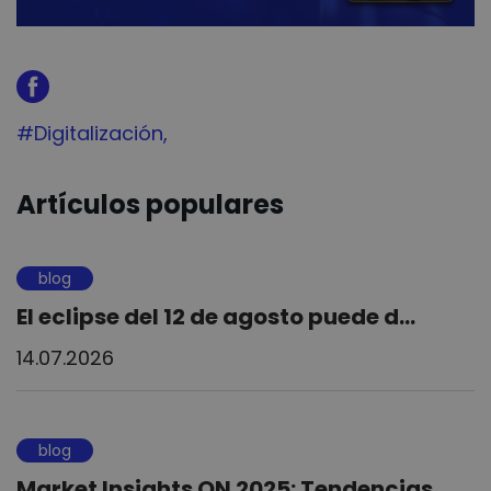
Tag:
#Digitalización
Artículos populares
blog
El eclipse del 12 de agosto puede d...
14.07.2026
blog
Market Insights ON 2025: Tendencias...