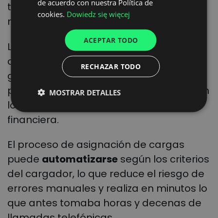
de acuerdo con nuestra Política de
transportistas y precios para elegir, es
cookies.
Dowiedz się więcej
UKRAINIAN
momento de asignar la carga.
SPANISH
ACEPTAR TODO
La solución
CargoON Freights
permite la
ITALIAN
digitalización de todo el proceso de
RECHAZAR TODO
FRENCH
gestión del transporte: desde la
DUTCH
planificación y la colaboración diaria con
MOSTRAR DETALLES
los transportistas, hasta la liquidación
financiera.
El proceso de asignación de cargas
puede
automatizarse
según los criterios
del cargador, lo que reduce el riesgo de
errores manuales y realiza en minutos lo
que antes tomaba horas y decenas de
llamadas telefónicas.