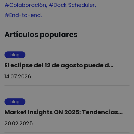
Tag:
#Colaboración
Tag:
#Dock Scheduler
Tag:
#End-to-end
Artículos populares
blog
El eclipse del 12 de agosto puede d...
14.07.2026
blog
Market Insights ON 2025: Tendencias...
20.02.2025