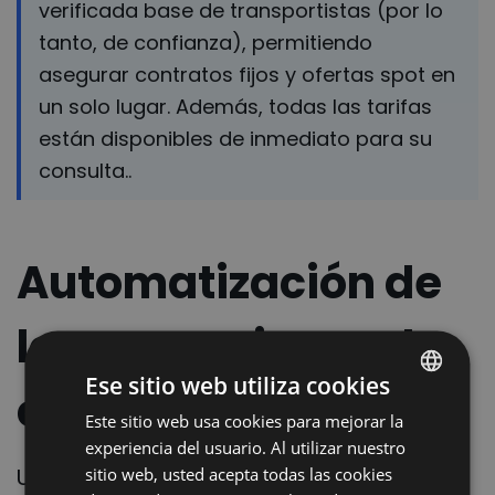
verificada base de transportistas (por lo
tanto, de confianza), permitiendo
asegurar contratos fijos y ofertas spot en
un solo lugar. Además, todas las tarifas
están disponibles de inmediato para su
consulta..
Automatización de
las operaciones de
Ese sitio web utiliza cookies
carga
Este sitio web usa cookies para mejorar la
POLISH
experiencia del usuario. Al utilizar nuestro
ENGLISH
Una vez que tenemos una lista de
sitio web, usted acepta todas las cookies
GERMAN