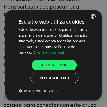
transportistas que posean una
certificación TSR 1 o TSR 2 en vigor
,
verificada automáticamente en tiempo
Ese sitio web utiliza cookies
real frente a la base de datos de TAPA.
Este sitio web usa cookies para mejorar la
POLISH
Esto significa que, a diferencia de lo que
experiencia del usuario. Al utilizar nuestro
ENGLISH
sitio web, usted acepta todas las cookies
ocurre en otras plataformas, las
GERMAN
de acuerdo con nuestra Política de
certificaciones no son autodeclaradas;
cookies.
Dowiedz się więcej
UKRAINIAN
se validan de forma continua y se
SPANISH
mantienen activamente bajo el marco
ACEPTAR TODO
ITALIAN
de supervisión de TAPA.
RECHAZAR TODO
FRENCH
Los cargadores y operadores logísticos,
DUTCH
incluidos aquellos que no son miembros
MOSTRAR DETALLES
de TAPA, pueden acceder a la bolsa de
cargas para conectar con este grupo