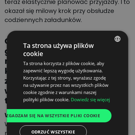
teraz elastycznie planować przyjazdy. I to
okazał się milowy krok przy obsłudze
codziennych załadunków.
Często słyszymy, że jedną z
Ta strona używa plików
głównych bolączek
cookie
POLISH
managerów jest
Ta strona korzysta z plików cookie, aby
ENGLISH
komunikacja na linii
zapewnić lepszą wygodę użytkowania.
GERMAN
Korzystając z tej strony, wyrażasz zgodę
załadowca i przewoźnik. Czy
na używanie przez nas wszystkich plików
UKRAINIAN
wdrożenie DS poprawiło też
cookie zgodnie z warunkami naszej
SPANISH
ten element?
polityki plików cookie.
Dowiedz się więcej
ITALIAN
Wojciech Kośnik:
Tak, zdecydowanie.
ZGADZAM SIĘ NA WSZYSTKIE PLIKI COOKIE
FRENCH
Wzrosła transparentność w komunikacji
DUTCH
ODRZUĆ WSZYSTKIE
między nami, a przewoźnikiem lub