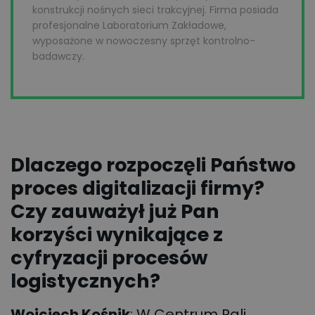
konstrukcji nośnych sieci trakcyjnej. Firma posiada
profesjonalne Laboratorium Zakładowe,
wyposażone w nowoczesny sprzęt kontrolno-
badawczy.
Dlaczego rozpoczęli Państwo
proces digitalizacji firmy?
Czy zauważył już Pan
korzyści wynikające z
cyfryzacji procesów
logistycznych?
Wojciech Kośnik
:
W Centrum Pali