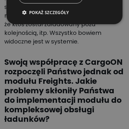
spedytorem. Zniknęły uwagi dotyczące
POKAŻ SZCZEGÓŁY
nieobsłużonych ładunków, podejrzenia,
że ktoś został załadowany poza
kolejnością, itp. Wszystko bowiem
widoczne jest w systemie.
Swoją współpracę z CargoON
rozpoczęli Państwo jednak od
modułu Freights. Jakie
problemy skłoniły Państwa
do implementacji modułu do
kompleksowej obsługi
ładunków?