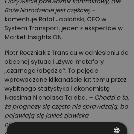
Oczywiście przewoźnik kontraktowy, ale
Boże Narodzenie jest częście
j –
komentuje Rafał Jabłoński, CEO w
System Transport, jeden z ekspertów w
Market Insights ON.
Piotr Roczniak z Trans.eu w odniesieniu do
obecnej sytuacji używa metafory
,,czarnego łabędzia’’. To pojęcie
wprowadzone kilkanaście lat temu przez
wybitnego statystyka i ekonomistę
Nassima Nicholasa Taleba.
– Chodzi o to,
że prognozy się często nie sprawdzają, bo
pojawiają się jakieś zjawiska
nieprzewidywalne. Rynek transportowy i
cała gospodarka co rusz targane są