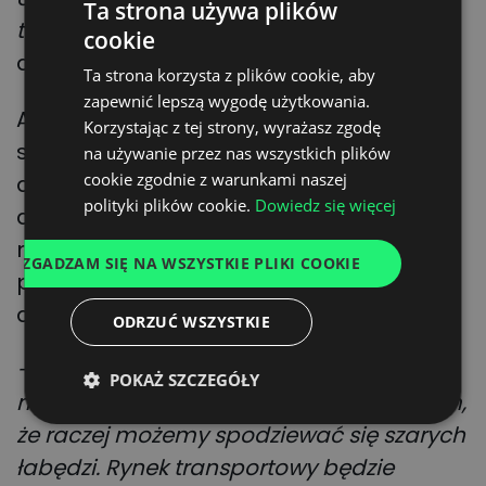
Ta strona używa plików
takimi właśnie ,,czarnymi łabędziami’’
–
cookie
POLISH
dodaje.
Ta strona korzysta z plików cookie, aby
ENGLISH
zapewnić lepszą wygodę użytkowania.
Autorzy analizy w Market Insights ON
GERMAN
Korzystając z tej strony, wyrażasz zgodę
starają się wywnioskować na podstawie
na używanie przez nas wszystkich plików
UKRAINIAN
cookie zgodnie z warunkami naszej
dostępnych danych, co czeka łańcuchy
SPANISH
polityki plików cookie.
Dowiedz się więcej
dostaw w najbliższych miesiącach: jak
ITALIAN
mogą kształtować się ceny frachtu,
ZGADZAM SIĘ NA WSZYSTKIE PLIKI COOKIE
FRENCH
paliwa, jaka może być wysokość inflacji i
DUTCH
dostępność nowych ciężarówek.
ODRZUĆ WSZYSTKIE
– Jeśli już mielibyśmy nawiązywać do
POKAŻ SZCZEGÓŁY
metafory z łabędziami, to powiedziałbym,
że raczej możemy spodziewać się szarych
łabędzi. Rynek transportowy będzie