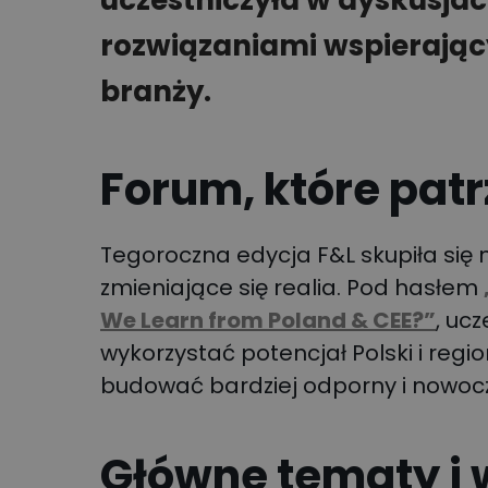
uczestniczyła w dyskusjac
rozwiązaniami wspierając
branży.
Forum, które patr
Tegoroczna edycja F&L skupiła się 
zmieniające się realia. Pod hasłem
We Learn from Poland & CEE?”
, uc
wykorzystać potencjał Polski i reg
budować bardziej odporny i nowocz
Główne tematy i 