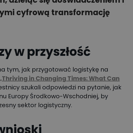
h, dzieląc się doświadczeniem i
ymi cyfrową transformację
zy w przyszłość
na tym, jak przygotować logistykę na
„Thriving in Changing Times: What Can
zestnicy szukali odpowiedzi na pytanie, jak
ionu Europy Środkowo-Wschodniej, by
esny sektor logistyczny.
wnioski