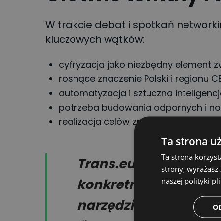
W trakcie debat i spotkań network
kluczowych wątków:
cyfryzacja jako niezbędny element zw
rosnące znaczenie Polski i regionu 
automatyzacja i sztuczna inteligencj
potrzeba budowania odpornych i n
realizacja celów zrównoważonego r
Ta strona u
Ta strona korzyst
Trans.eu, jako partner
strony, wyrażasz
naszej polityki pl
konkretnymi przykład
narzędzia – jak np. 
O