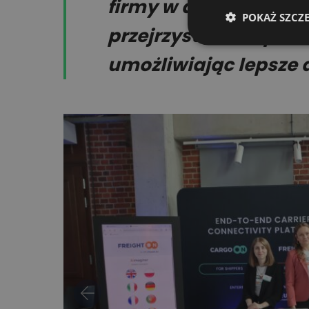
firmy w dostosowywan
POKAŻ SZCZ
przejrzystość, uspra
umożliwiając lepsze 