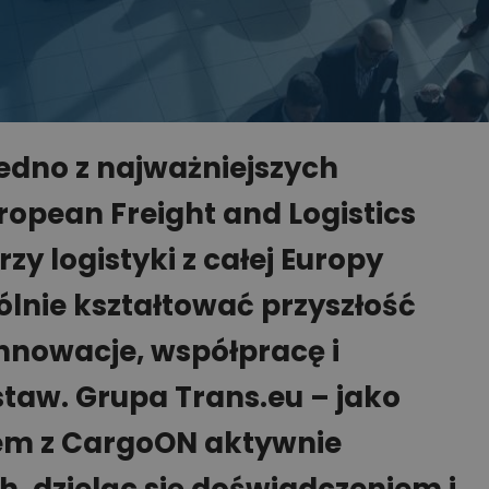
edno z najważniejszych
opean Freight and Logistics
zy logistyki z całej Europy
ólnie kształtować przyszłość
innowacje, współpracę i
aw. Grupa Trans.eu – jako
zem z CargoON aktywnie