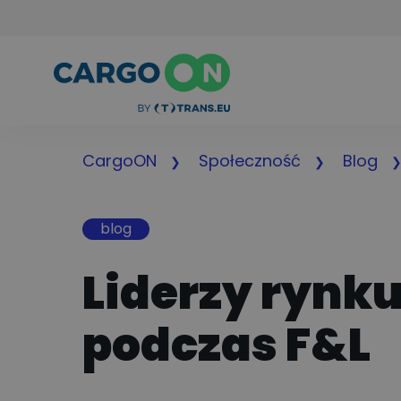
CargoON
Społeczność
Blog
blog
Liderzy rynk
podczas F&L