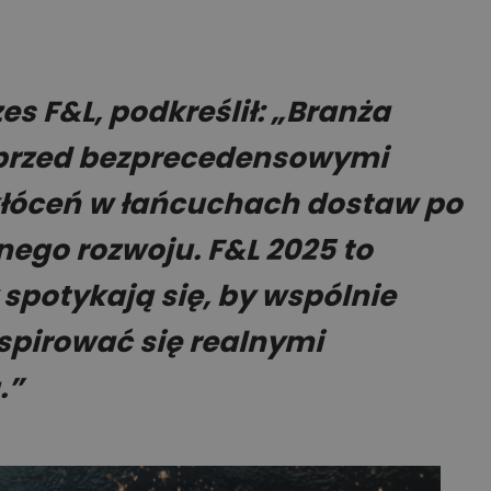
es F&L, podkreślił: „Branża
ś przed bezprecedensowymi
łóceń w łańcuchach dostaw po
go rozwoju. F&L 2025 to
y spotykają się, by wspólnie
nspirować się realnymi
.”