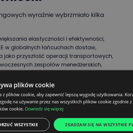
ingowych wyraźnie wybrzmiało kilka
iększania elastyczności i efektywności,
CEE w globalnych łańcuchach dostaw,
a jako przyszłość operacji transportowych,
owoczesnych zespołów menedżerskich,
ozwoju bez kompromisów dla efektywności.
żywa plików cookie
a z plików cookie, aby zapewnić lepszą wygodę użytkowania. Korzy
 forum, podzielił się
 zgodę na używanie przez nas wszystkich plików cookie zgodnie 
ików cookie.
Dowiedz się więcej
ami tego, jak cyfrowe
platforma CargoON – wspierają
DRZUĆ WSZYSTKIE
ZGADZAM SIĘ NA WSZYSTKIE PL