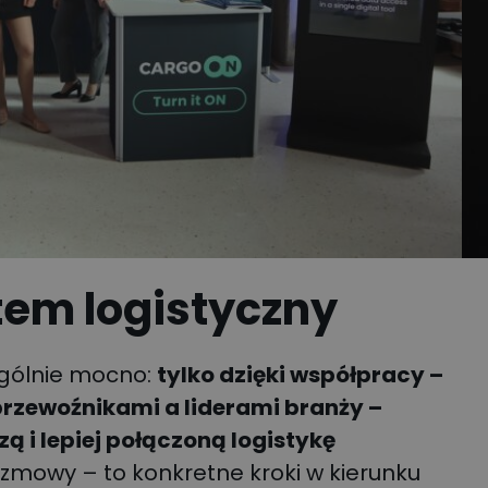
tem logistyczny
ególnie mocno:
tylko dzięki współpracy –
rzewoźnikami a liderami branży –
 i lepiej połączoną logistykę
rozmowy – to konkretne kroki w kierunku