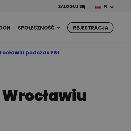
ZALOGUJ SIĘ
PL
OON
SPOŁECZNOŚĆ
REJESTRACJA
Wrocławiu podczas F&L
e Wrocławiu