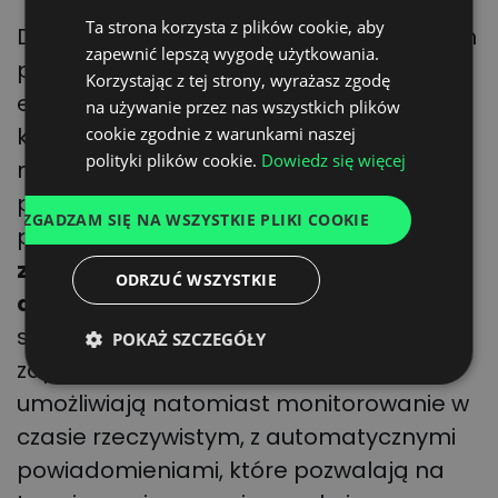
Ta strona korzysta z plików cookie, aby
Dostęp do danych w czasie rzeczywistym
ENGLISH
zapewnić lepszą wygodę użytkowania.
pozwala działać proaktywnie i zyskiwać
GERMAN
Korzystając z tej strony, wyrażasz zgodę
elastyczność, jednak arkusze
na używanie przez nas wszystkich plików
UKRAINIAN
kalkulacyjne nie oferują
cookie zgodnie z warunkami naszej
SPANISH
polityki plików cookie.
Dowiedz się więcej
natychmiastowych aktualizacji, co może
ITALIAN
prowadzić do nieefektywności lub po
ZGADZAM SIĘ NA WSZYSTKIE PLIKI COOKIE
FRENCH
prostu do utraconych szans:
jak
DUTCH
zoptymalizować planowanie łańcucha
ODRZUĆ WSZYSTKIE
dostaw
bez aktualnych danych o
statusie transportu czy poziomie
POKAŻ SZCZEGÓŁY
zapasów? Rozwiązania cyfrowe
umożliwiają natomiast monitorowanie w
czasie rzeczywistym, z automatycznymi
powiadomieniami, które pozwalają na