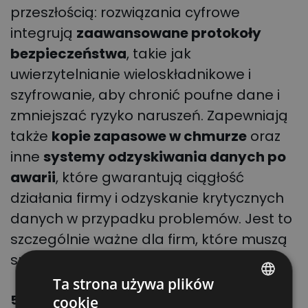
przeszłością: rozwiązania cyfrowe
integrują
zaawansowane protokoły
bezpieczeństwa
, takie jak
uwierzytelnianie wieloskładnikowe i
szyfrowanie, aby chronić poufne dane i
zmniejszać ryzyko naruszeń. Zapewniają
także
kopie zapasowe w chmurze
oraz
inne
systemy odzyskiwania danych po
awarii
, które gwarantują ciągłość
działania firmy i odzyskanie krytycznych
danych w przypadku problemów. Jest to
szczególnie ważne dla firm, które muszą
spełniać wymagania
NIS 2
.
Ta strona używa plików
5. Od danych do decyzji
cookie
POLISH