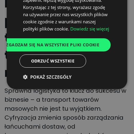
Kształtujemy
GERMAN
Korzystając z tej strony, wyrażasz zgodę
na używanie przez nas wszystkich plików
UKRAINIAN
przyszłość
cookie zgodnie z warunkami naszej
SPANISH
polityki plików cookie.
Dowiedz się więcej
transportu
ITALIAN
ZGADZAM SIĘ NA WSZYSTKIE PLIKI COOKIE
FRENCH
towarów
DUTCH
ODRZUĆ WSZYSTKIE
masowych
POKAŻ SZCZEGÓŁY
Sprawna logistyka to klucz do sukcesu w
biznesie – a transport towarów
masowych nie jest tu wyjątkiem.
Cyfryzacja zmienia sposób zarządzania
łańcuchami dostaw, od