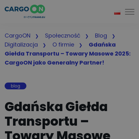
Togg
CargoON
Społeczność
Blog
Digitalizacja
O firmie
Gdańska
Giełda Transportu – Towary Masowe 2025:
CargoON jako Generalny Partner!
blog
Gdańska Giełda
Transportu –
Towary Masowe