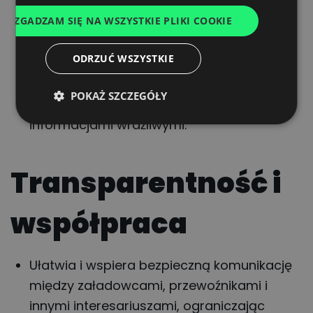
łańcucha dostaw.
ZGADZAM SIĘ NA WSZYSTKIE PLIKI COOKIE
Działa zgodnie z rozporządzeniem GDPR
FRENCH
oraz innymi europejskimi regulacjami
DUTCH
ODRZUĆ WSZYSTKIE
dotyczącymi ochrony danych.
Stosuje normę ISO 27001, zapewniając
POKAŻ SZCZEGÓŁY
systemowe podejście do zarządzania
informacjami wrażliwymi.
Transparentność i
współpraca
Ułatwia i wspiera bezpieczną komunikację
między załadowcami, przewoźnikami i
innymi interesariuszami, ograniczając