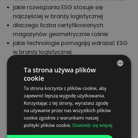
jakie rozwiązania ESG stosuje się
najczęściej w branży logistycznej
dlaczego liczba certyfikowanych
magazynów geometrycznie rośnie
jakie technologie pomagają wdrażać ESG
w branży logistycznej
Ta strona używa plików
Prelegenci:
cookie
POLISH
Joanna Sinkiewicz
,
Ta strona korzysta z plików cookie, aby
ENGLISH
zapewnić lepszą wygodę użytkowania.
Accolade Group
GERMAN
Korzystając z tej strony, wyrażasz zgodę
Piotr Roczniak
, CargoON
na używanie przez nas wszystkich plików
UKRAINIAN
Jarosław Czechowicz
, GLP
cookie zgodnie z warunkami naszej
SPANISH
Poland
polityki plików cookie.
Dowiedz się więcej
ITALIAN