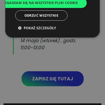
Moderator:
ZGADZAM SIĘ NA WSZYSTKIE PLIKI COOKIE
FRENCH
DUTCH
Tomasz Bojęć
, partner
ODRZUĆ WSZYSTKIE
zarządzający w ThinkCo
POKAŻ SZCZEGÓŁY
Termin:
14 maja (wtorek) , godz.
11:00-13:00
ZAPISZ SIĘ TUTAJ