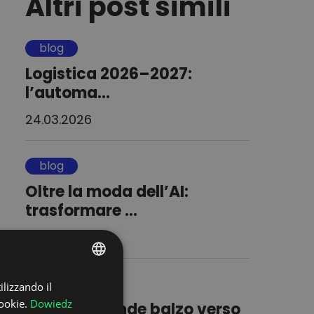
Altri post simili
blog
Logistica 2026–2027:
l’automa...
24.03.2026
blog
Oltre la moda dell’AI:
trasformare ...
23.03.2026
blog
ilizzando il
POLISH
ookie.
Dowiedz
Il nuovo grande balzo verso
ENGLISH