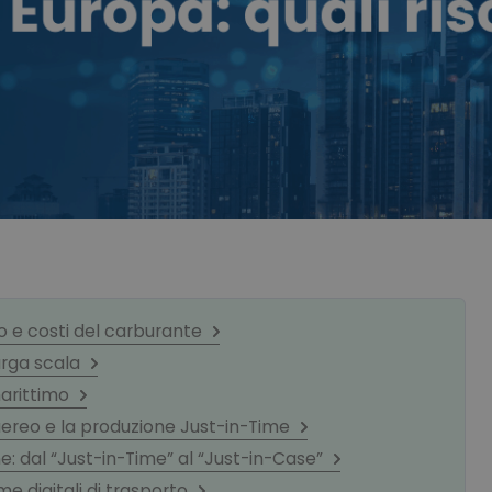
 e costi del carburante
arga scala
marittimo
 aereo e la produzione Just-in-Time
ne: dal “Just-in-Time” al “Just-in-Case”
me digitali di trasporto