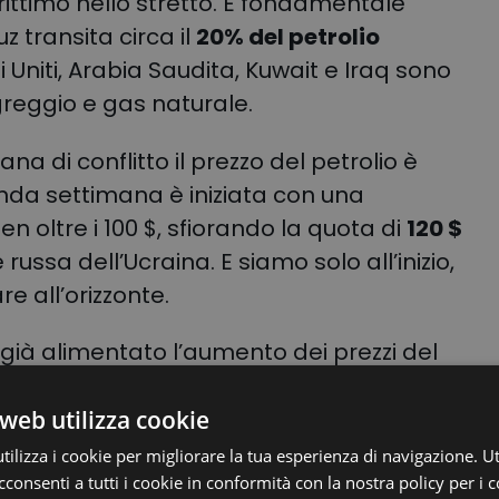
arittimo nello stretto. È fondamentale
z transita circa il
20% del petrolio
 Uniti, Arabia Saudita, Kuwait e Iraq sono
i greggio e gas naturale.
a di conflitto il prezzo del petrolio è
onda settimana è iniziata con una
n oltre i 100 $, sfiorando la quota di
120 $
russa dell’Ucraina. E siamo solo all’inizio,
re all’orizzonte.
 già alimentato l’aumento dei prezzi del
e si verifichino reali carenze nelle
o inizialmente le scorte attuali). In genere,
web utilizza cookie
tto della scarsità di offerta si rifletta
ilizza i cookie per migliorare la tua esperienza di navigazione. Ut
a.
consenti a tutti i cookie in conformità con la nostra policy per i c