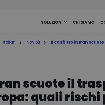
SOLUZIONI
CHI SIAMO
C
Italian
Novità
Il conflitto in Iran scuo
 Iran scuote il tra
pa: quali rischi 