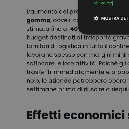
się więcej
L’aumento del prezzo del greggio c
MOSTRA DET
gomma
, dove il carburante rappr
stimata fino al
40% dei costi operati
budget destinati al trasporto grava 
fornitori di logistica in tutto il conti
lavorano spesso con margini minimi e
soffocare le loro attività. Poiché 
trasferiti immediatamente e proporz
nolo, le aziende potrebbero operare
settimane prima di riuscire a riequil
Effetti economici