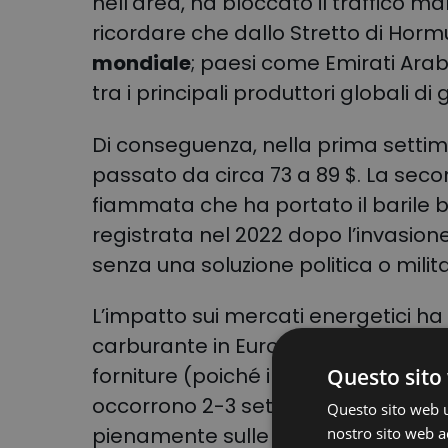
nell’area, ha bloccato il traffico m
ricordare che dallo Stretto di Hormu
mondiale
; paesi come Emirati Arabi
tra i principali produttori globali d
Di conseguenza, nella prima settiman
passato da circa 73 a 89 $. La sec
fiammata che ha portato il barile be
registrata nel 2022 dopo l’invasione 
senza una soluzione politica o milita
L’impatto sui mercati energetici ha
carburante in Europa, ancor prima ch
forniture (poiché i rincari colpiscon
Questo sito 
occorrono 2-3 settimane perché l’effe
Questo sito web ut
pienamente sulle pompe di benzin
nostro sito web ac