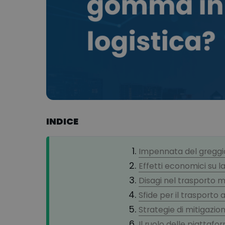
INDICE
Impennata del greggio
Effetti economici su l
Disagi nel trasporto 
Sfide per il trasporto
Strategie di mitigazio
Il ruolo delle piattafor