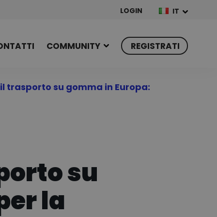
LOGIN
IT
ONTATTI
COMMUNITY
REGISTRATI
te il trasporto su gomma in Europa:
sporto su
per la