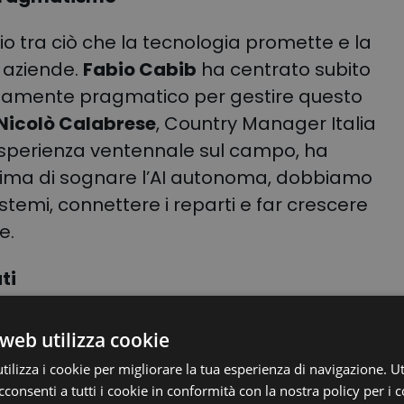
rio tra ciò che la tecnologia promette e la
e aziende
.
Fabio Cabib
ha centrato subito
emamente pragmatico per gestire questo
Nicolò Calabrese
, Country Manager Italia
esperienza ventennale sul campo
, ha
rima di sognare l’AI autonoma, dobbiamo
istemi, connettere i reparti e far crescere
ne
.
ti
 va da nessuna parte senza il suo
web utilizza cookie
istic Director di Paglieri S.p.A., ha
ilizza i cookie per migliorare la tua esperienza di navigazione. Ut
tere i “silos” informativi, creando
consenti a tutti i cookie in conformità con la nostra policy per i c