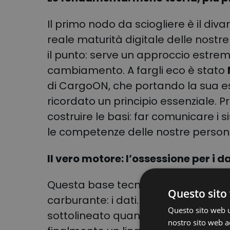
Il primo nodo da sciogliere è il diva
reale maturità digitale delle nostr
il punto: serve un approccio estr
cambiamento
.
A fargli eco è stato
di CargoON, che portando la sua 
ricordato un principio essenziale.
P
costruire le basi: far comunicare i s
le competenze delle nostre perso
Il vero motore: l’ossessione per i da
Questa base tecnologica, però, non
Questo sito 
carburante: i dati.
Luca Parodi
, Log
Questo sito web ut
sottolineato quanto sia vitale abbat
nostro sito web ac