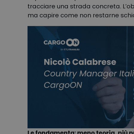
tracciare una strada concreta
.
L’o
ma capire come non restarne schia
Le fondamenta: meno teoria, più