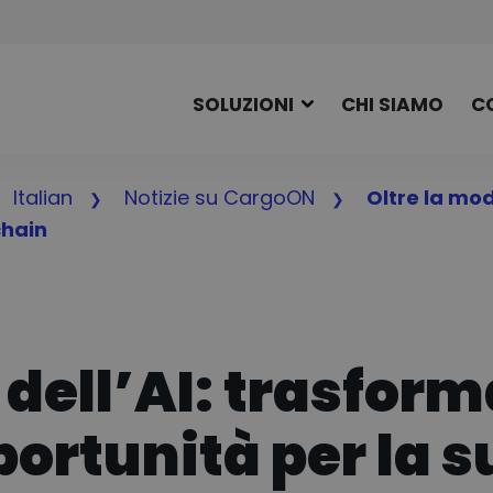
SOLUZIONI
CHI SIAMO
C
Italian
Notizie su CargoON
Oltre la mod
chain
dell’AI: trasforma
pportunità per la 