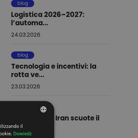
blog
Logistica 2026–2027:
l’automa...
24.03.2026
blog
Tecnologia e incentivi: la
rotta ve...
23.03.2026
blog
Il conflitto in Iran scuote il
tras...
ilizzando il
POLISH
ookie.
Dowiedz
ENGLISH