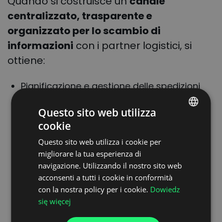
Quando si costruisce un
canale
centralizzato, trasparente e
organizzato per lo scambio di
informazioni
con i partner logistici, si
ottiene:
Pianificazione e gestione delle spedizioni
più rapide
Questo sito web utilizza
Migliore collaborazione e fiducia con i
cookie
vettori
POLISH
Questo sito web utilizza i cookie per
Dati di qualità superiore per decisioni in
ENGLISH
migliorare la tua esperienza di
tempo reale
GERMAN
navigazione. Utilizzando il nostro sito web
Riduzione del carico amministrativo per i
acconsenti a tutti i cookie in conformità
UKRAINIAN
team
con la nostra policy per i cookie.
Dowiedz
SPANISH
Un ambiente di lavoro più attrattivo per i
się więcej
ITALIAN
vettori