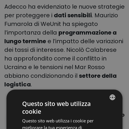
Adecco ha evidenziato le nuove strategie
per proteggere i
dati sensibili
. Maurizio
Fumarola di WeUnit ha spiegato
l’importanza della
programmazione a
lungo termine
e l’impatto delle variazioni
dei tassi di interesse. Nicolò Calabrese
ha approfondito come il conflitto in
Ucraina e le tensioni nel Mar Rosso
abbiano condizionando il
settore della
logistica
.
Questo sito web utilizza
Tali cambiamenti
cookie
POLISH
geopolitici - ha proseguito
Questo sito web utilizza i cookie per
Nicolò Calabrese - hanno
ENGLISH
migliorare la tua esperienza di