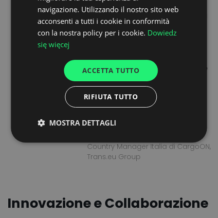
influenzato
GERMAN
navigazione. Utilizzando il nostro sito web
profondamente i costi dei
acconsenti a tutti i cookie in conformità
UKRAINIAN
trasporti e la disponibilità
con la nostra policy per i cookie.
Dowiedz
SPANISH
degli autisti, con ricadute
się więcej
non solo per il settore dei
ITALIAN
trasporti, ma anche per le
ACCETTA TUTTO
FRENCH
imprese che si avvalgono
DUTCH
della filiera logistica e per
RIFIUTA TUTTO
i consumatori finali.
MOSTRA DETTAGLI
Nicolò Calabrese
Country Manager Italia di CargoON,
Trans.eu Group
Innovazione e Collaborazione