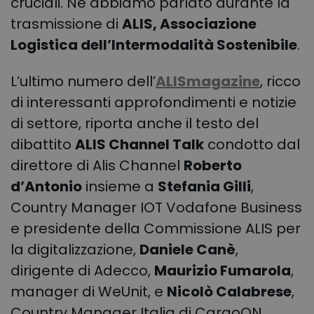
cruciali. Ne abbiamo parlato durante la
trasmissione di
ALIS, Associazione
Logistica dell’Intermodalità Sostenibile
.
L’ultimo numero dell’
ALISmagazine
, ricco
di interessanti approfondimenti e notizie
di settore,
riporta anche il testo del
dibattito
ALIS Channel Talk
condotto dal
direttore di Alis Channel
Roberto
d’Antonio
insieme a
Stefania Gilli
,
Country Manager IOT Vodafone Business
e presidente della Commissione ALIS per
la digitalizzazione,
Daniele Canè
,
dirigente di Adecco,
Maurizio Fumarola
,
manager di WeUnit, e
Nicolò Calabrese
,
Country Manager Italia di CargoON,