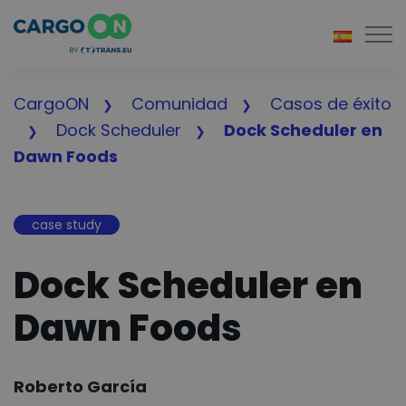
Togg
CargoON
Comunidad
Casos de éxito
Dock Scheduler
Dock Scheduler en
Dawn Foods
case study
Dock Scheduler en
Dawn Foods
Author:
Roberto García