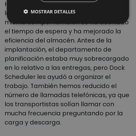
Hemos reducido el número de veces en
DUTCH
MOSTRAR DETALLES
las que todos los camiones llegaban al
mismo tiempo. También se ha acortado
el tiempo de espera y ha mejorado la
eficiencia del almacén. Antes de la
implantación, el departamento de
planificación estaba muy sobrecargado
en lo relativo a las entregas, pero Dock
Scheduler les ayudó a organizar el
trabajo. También hemos reducido el
número de llamadas telefónicas, ya que
los transportistas solían llamar con
mucha frecuencia preguntando por la
carga y descarga.