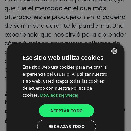
que fue el mercado en el que más
alteraciones se produjeron en la cadena
de suministro durante la pandemia. Una
experiencia que nos sirvió para aprender
cómo funciona este nuevo software de
cara a nuestros usuarios y, tras el éxito
Ese sitio web utiliza cookies
de su implantación, lo estamos
Este sitio web usa cookies para mejorar la
POLISH
extendiendo de manera paulatina a
experiencia del usuario. Al utilizar nuestro
ENGLISH
otros países.
sitio web, usted acepta todas las cookies
GERMAN
de acuerdo con nuestra Política de
¿Cuáles son los mayores cambios que
cookies.
Dowiedz się więcej
UKRAINIAN
has observado desde la implantación
SPANISH
de Dock Scheduler en vuestra empresa?
ACEPTAR TODO
ITALIAN
¿Qué ha mejorado?
RECHAZAR TODO
FRENCH