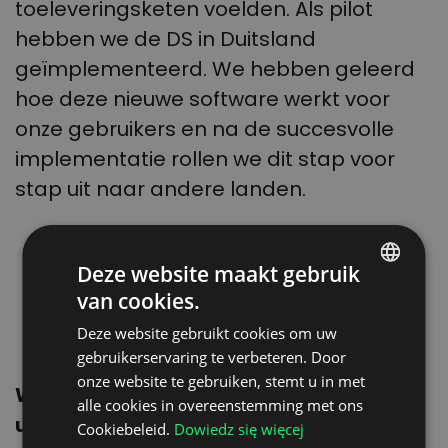
toeleveringsketen voelden. Als pilot
hebben we de DS in Duitsland
geïmplementeerd. We hebben geleerd
hoe deze nieuwe software werkt voor
onze gebruikers en na de succesvolle
implementatie rollen we dit stap voor
stap uit naar andere landen.
Deze website maakt gebruik
van cookies.
POLISH
Deze website gebruikt cookies om uw
ENGLISH
gebruikerservaring te verbeteren. Door
GERMAN
onze website te gebruiken, stemt u in met
Wat zijn de grootste veranderingen die
alle cookies in overeenstemming met ons
UKRAINIAN
u hebt gezien sinds u Dock Scheduler in
Cookiebeleid.
Dowiedz się więcej
SPANISH