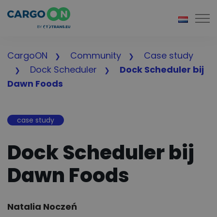
Togg
CargoON
Community
Case study
Dock Scheduler
Dock Scheduler bij
Dawn Foods
case study
Dock Scheduler bij
Dawn Foods
Author:
Natalia Noczeń