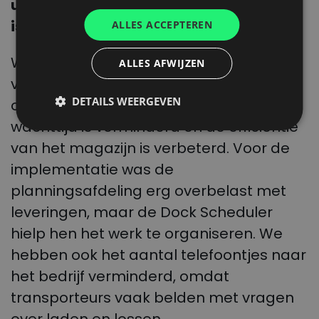
uw bedrijf hebt geïmplementeerd? Wat
ITALIAN
is er verbeterd?
ALLES ACCEPTEREN
FRENCH
We hebben het aantal gevallen
ALLES AFWIJZEN
DUTCH
verminderd waarin alle vrachtwagens
DETAILS WEERGEVEN
op hetzelfde moment aankwamen. De
wachttijd is verminderd en de efficiëntie
van het magazijn is verbeterd. Voor de
implementatie was de
planningsafdeling erg overbelast met
leveringen, maar de Dock Scheduler
hielp hen het werk te organiseren. We
hebben ook het aantal telefoontjes naar
het bedrijf verminderd, omdat
transporteurs vaak belden met vragen