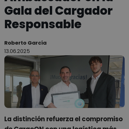
Gala del Cargador
Responsable
Author:
Roberto García
13.06.2025
La distinción refuerza el compromiso