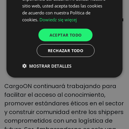
ENGLISH
estructural. Este estudio
sitio web, usted acepta todas las cookies
refuerza la idea de que la
GERMAN
de acuerdo con nuestra Política de
colaboración ya no es una
cookies.
Dowiedz się więcej
UKRAINIAN
opción, es un ingrediente
SPANISH
logístico indispensable”.
ACEPTAR TODO
ITALIAN
RECHAZAR TODO
FRENCH
Jordi Espín
Secretario General del SSC
DUTCH
TRANSPRIME
MOSTRAR DETALLES
CargoON continuará trabajando para
facilitar el acceso al conocimiento,
promover estándares éticos en el sector
y construir comunidad entre los shippers
comprometidos con una logística de