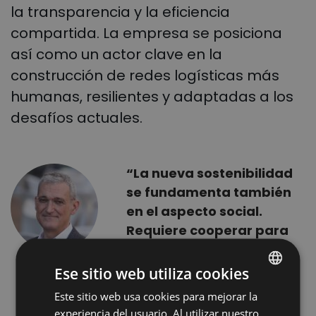
la transparencia y la eficiencia
compartida. La empresa se posiciona
así como un actor clave en la
construcción de redes logísticas más
humanas, resilientes y adaptadas a los
desafíos actuales.
“La nueva sostenibilidad
se fundamenta también
en el aspecto social.
Requiere cooperar para
llegar al nivel óptimo de
eficiencia colaborativa y
Ese sitio web utiliza cookies
proveer a la cadena de
Este sitio web usa cookies para mejorar la
POLISH
suministro de resiliencia
experiencia del usuario. Al utilizar nuestro