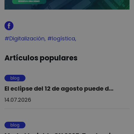
Tag:
#Digitalización
Tag:
#logística
Artículos populares
blog
El eclipse del 12 de agosto puede d...
14.07.2026
blog