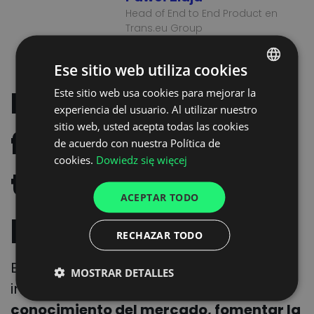
Head of End to End Product en
Trans.eu Group
Ese sitio web utiliza cookies
Fortalececiendo el
Este sitio web usa cookies para mejorar la
POLISH
experiencia del usuario. Al utilizar nuestro
ENGLISH
sitio web, usted acepta todas las cookies
futuro del
GERMAN
de acuerdo con nuestra Política de
cookies.
Dowiedz się więcej
UKRAINIAN
transporte de
SPANISH
ACEPTAR TODO
ITALIAN
piensos
RECHAZAR TODO
FRENCH
DUTCH
Esta colaboración es un paso
MOSTRAR DETALLES
importante para
mejorar el
conocimiento del mercado, fomentar la